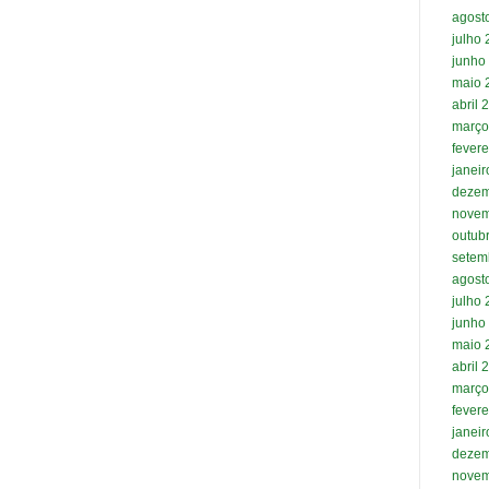
agost
julho
junho
maio 
abril 
março
fevere
janei
dezem
novem
outub
setem
agost
julho
junho
maio 
abril 
março
fevere
janei
dezem
novem