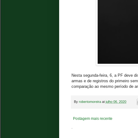
Nesta segunda-feira, 6, a PF deve di
armas e de registros do primeiro se
comparação ao mesmo período de ano
By
robertomoreira
at
julho 06, 2020
Postagem mais recente
.