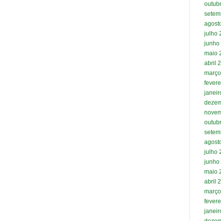
outub
setem
agost
julho
junho
maio 
abril 
março
fevere
janei
dezem
novem
outub
setem
agost
julho
junho
maio 
abril 
março
fevere
janei
dezem