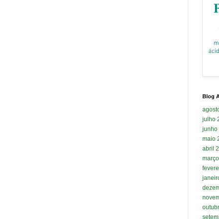
Blog A
agost
julho
junho
maio 
abril 
março
fevere
janei
dezem
novem
outub
setem