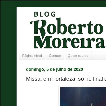
Página inicial
Contato
Quem sou eu
domingo, 5 de julho de 2020
Missa, em Fortaleza, só no final 