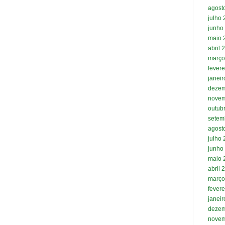
agost
julho
junho
maio 
abril 
março
fevere
janei
dezem
novem
outub
setem
agost
julho
junho
maio 
abril 
março
fevere
janei
dezem
novem