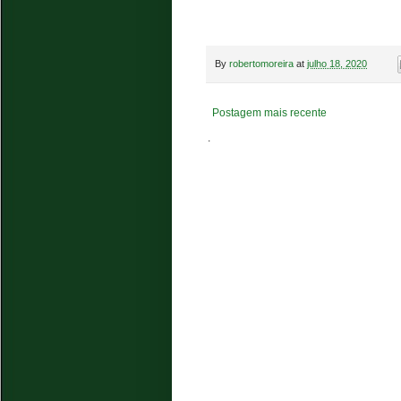
By
robertomoreira
at
julho 18, 2020
Postagem mais recente
.