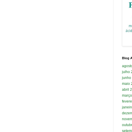
Blog A
agost
julho
junho
maio 
abril 
março
fevere
janei
dezem
novem
outub
setem