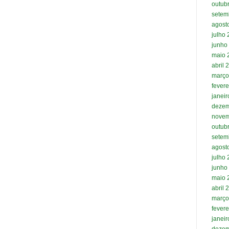
outub
setem
agost
julho
junho
maio 
abril 
março
fevere
janei
dezem
novem
outub
setem
agost
julho
junho
maio 
abril 
março
fevere
janei
dezem