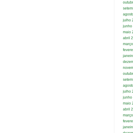
outub
setem
agost
julho
junho
maio 
abril 
março
fevere
janei
dezem
novem
outub
setem
agost
julho
junho
maio 
abril 
março
fevere
janei
dezem