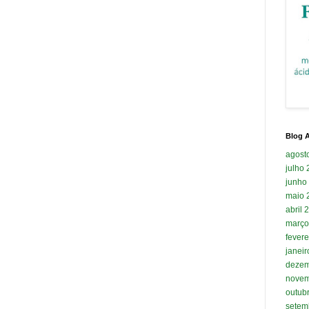
Blog A
agost
julho
junho
maio 
abril 
março
fevere
janei
dezem
novem
outub
setem