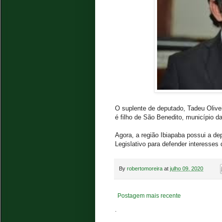
O suplente de deputado, Tadeu Olive
é filho de São Benedito, município d
Agora, a região Ibiapaba possui a de
Legislativo para defender interesses
By
robertomoreira
at
julho 09, 2020
Postagem mais recente
.