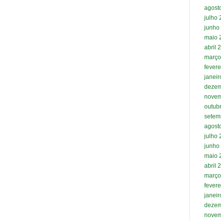
agost
julho
junho
maio 
abril 
março
fevere
janei
dezem
novem
outub
setem
agost
julho
junho
maio 
abril 
março
fevere
janei
dezem
novem