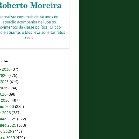
rchive
o 2026
(87)
 2026
(375)
 2026
(419)
2026
(384)
2026
(398)
 2026
(497)
iro 2026
(385)
ro 2026
(387)
bro 2025
(372)
bro 2025
(368)
ro 2025
(447)
bro 2025
(476)