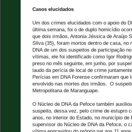
Casos elucidados
Um dos crimes elucidados com o apoio do D
última semana, foi o de duplo homicídio oco
que dois irmãos, Antonia Jéssica de Araújo S
SIlva (35), foram mortos dentro de casa, no
DNA de um dos suspeitos de participação no 
vítimas, ele foi identificado como Igor Rodri
preso no mês seguinte, em junho, por suspeit
laudo da perícia de local de crime juntament
Perícias em DNA Forense confirmaram que I
envolvido nas mortes dos irmãos. O suspeito 
Metropolitana de Maranguape.
O Núcleo de DNA da Pefoce também auxiliou 
suspeito, dessa vez, pelo crime de estupro co
anos, no interior do Estado, no município d
supervisor do Núcleo de DNA da Pefoce, o ca
vítima engravidou do próprio pai aos 11 anos