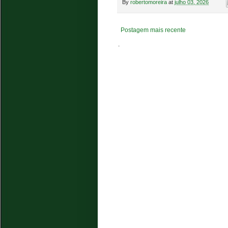
By
robertomoreira
at
julho 03, 2026
Postagem mais recente
.