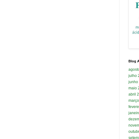
Blog A
agost
julho
junho
maio 
abril 
março
fevere
janei
dezem
novem
outub
setem