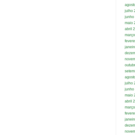
agost
julho
junho
maio 
abril 
março
fevere
janei
dezem
novem
outub
setem
agost
julho
junho
maio 
abril 
março
fevere
janei
dezem
novem