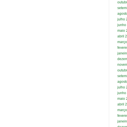
outub
setem
agost
julho
junho
maio 
abril 
março
fevere
janei
dezem
novem
outub
setem
agost
julho
junho
maio 
abril 
março
fevere
janei
dezem