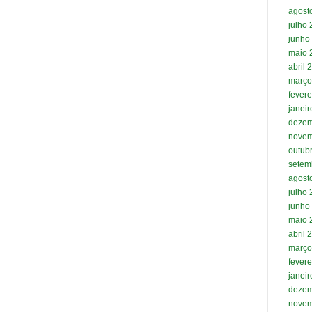
agost
julho
junho
maio 
abril 
março
fevere
janei
dezem
novem
outub
setem
agost
julho
junho
maio 
abril 
março
fevere
janei
dezem
novem