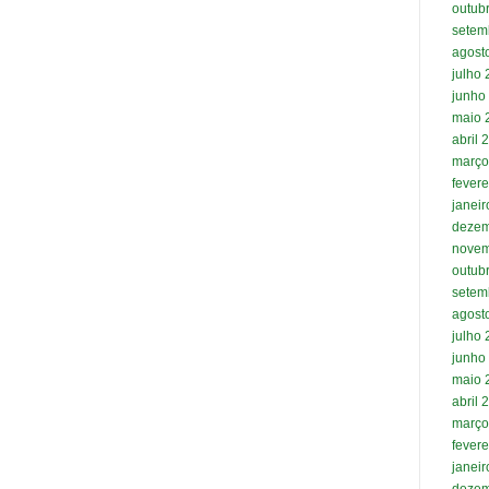
outub
setem
agost
julho
junho
maio 
abril 
março
fevere
janei
dezem
novem
outub
setem
agost
julho
junho
maio 
abril 
março
fevere
janei
dezem