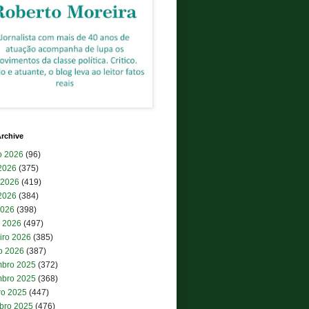
rchive
o 2026
(96)
 2026
(375)
 2026
(419)
2026
(384)
2026
(398)
 2026
(497)
iro 2026
(385)
ro 2026
(387)
bro 2025
(372)
bro 2025
(368)
ro 2025
(447)
bro 2025
(476)