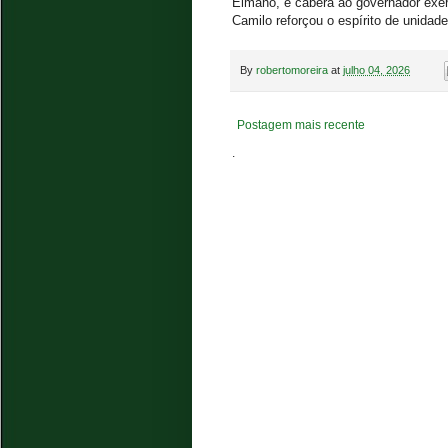
Elmano, e caberá ao governador exerc
Camilo reforçou o espírito de unidad
By
robertomoreira
at
julho 04, 2026
Postagem mais recente
.