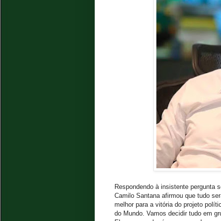
Respondendo à insistente pergunta s
Camilo Santana afirmou que tudo ser
melhor para a vitória do projeto pol
do Mundo. Vamos decidir tudo em gr