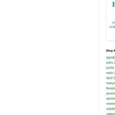
Blog A
agost
julho
junho
maio 
abril 
março
fevere
janei
dezem
novem
outub
setem