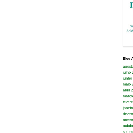
Blog A
agost
julho
junho
maio 
abril 
março
fevere
janei
dezem
novem
outub
setem