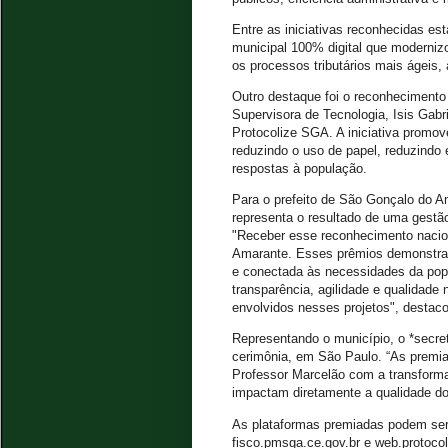
Entre as iniciativas reconhecidas es
municipal 100% digital que modernizo
os processos tributários mais ágeis, 
Outro destaque foi o reconhecimento
Supervisora de Tecnologia, Isis Gabr
Protocolize SGA. A iniciativa promov
reduzindo o uso de papel, reduzindo 
respostas à população.
Para o prefeito de São Gonçalo do A
representa o resultado de uma gestã
"Receber esse reconhecimento nacio
Amarante. Esses prêmios demonstra
e conectada às necessidades da popu
transparência, agilidade e qualidade
envolvidos nesses projetos", destaco
Representando o município, o *secret
cerimônia, em São Paulo. “As premi
Professor Marcelão com a transforma
impactam diretamente a qualidade do
As plataformas premiadas podem ser
fisco.pmsga.ce.gov.br e web.protoco