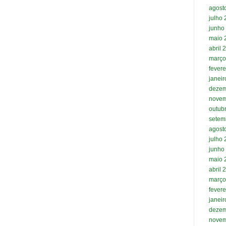
agost
julho
junho
maio 
abril 
março
fevere
janei
dezem
novem
outub
setem
agost
julho
junho
maio 
abril 
março
fevere
janei
dezem
novem