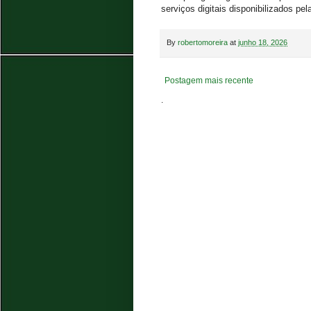
serviços digitais disponibilizados p
By
robertomoreira
at
junho 18, 2026
Postagem mais recente
.