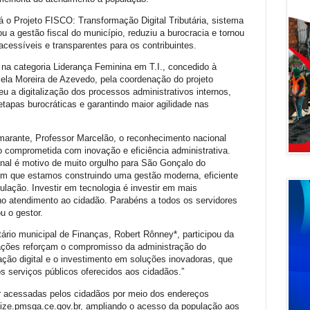
tá o Projeto FISCO: Transformação Digital Tributária, sistema
u a gestão fiscal do município, reduziu a burocracia e tornou
acessíveis e transparentes para os contribuintes.
 na categoria Liderança Feminina em T.I., concedido à
iela Moreira de Azevedo, pela coordenação do projeto
eu a digitalização dos processos administrativos internos,
etapas burocráticas e garantindo maior agilidade nas
marante, Professor Marcelão, o reconhecimento nacional
o comprometida com inovação e eficiência administrativa.
nal é motivo de muito orgulho para São Gonçalo do
m que estamos construindo uma gestão moderna, eficiente
lação. Investir em tecnologia é investir em mais
 no atendimento ao cidadão. Parabéns a todos os servidores
u o gestor.
ário municipal de Finanças, Robert Rônney*, participou da
ações reforçam o compromisso da administração do
ção digital e o investimento em soluções inovadoras, que
s serviços públicos oferecidos aos cidadãos.”
 acessadas pelos cidadãos por meio dos endereços
lize.pmsga.ce.gov.br, ampliando o acesso da população aos