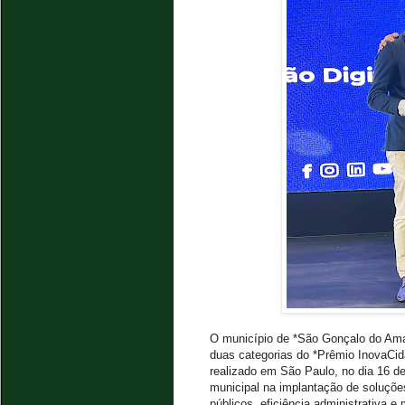
O município de *São Gonçalo do Ama
duas categorias do *Prêmio InovaCid
realizado em São Paulo, no dia 16 d
municipal na implantação de soluçõe
públicos, eficiência administrativa e