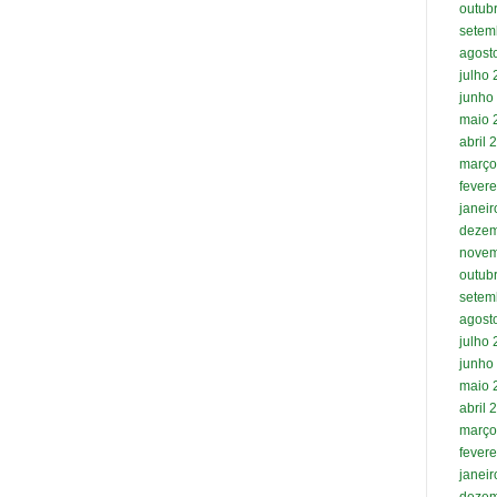
outub
setem
agost
julho
junho
maio 
abril 
março
fevere
janei
dezem
novem
outub
setem
agost
julho
junho
maio 
abril 
março
fevere
janei
dezem