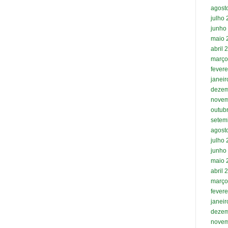
agost
julho
junho
maio 
abril 
março
fevere
janei
dezem
novem
outub
setem
agost
julho
junho
maio 
abril 
março
fevere
janei
dezem
novem