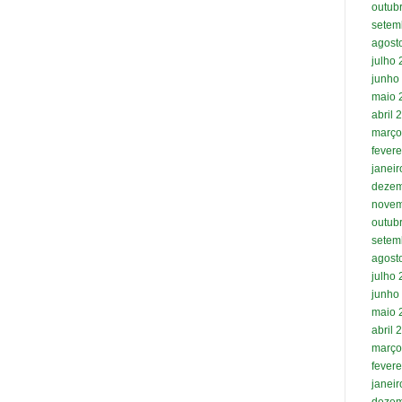
outub
setem
agost
julho
junho
maio 
abril 
março
fevere
janei
dezem
novem
outub
setem
agost
julho
junho
maio 
abril 
março
fevere
janei
dezem