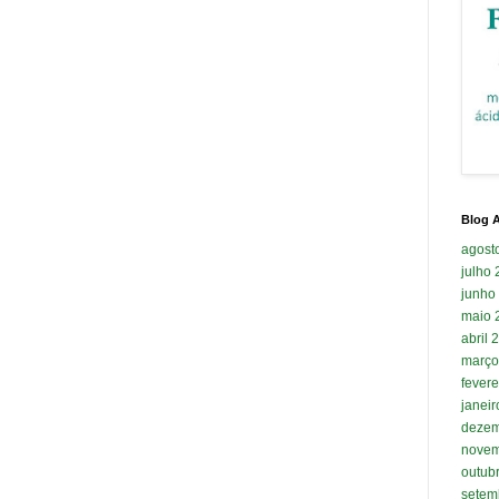
Blog A
agost
julho
junho
maio 
abril 
março
fevere
janei
dezem
novem
outub
setem