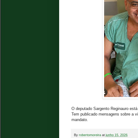
O deputado Sargento Reginauro está 
Tem publicado mensagens sobre a vid
mandato.
By
robertomoreira
at
junho 15, 2026