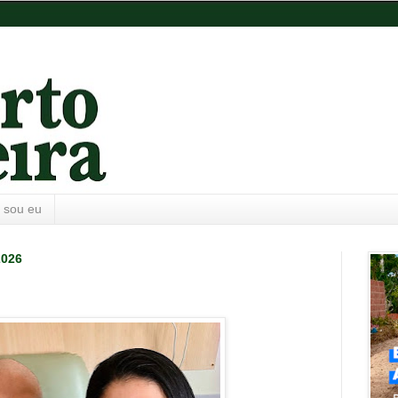
 sou eu
2026