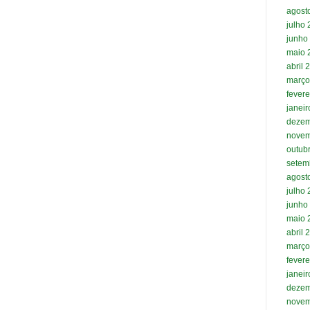
agost
julho
junho
maio 
abril 
março
fevere
janei
dezem
novem
outub
setem
agost
julho
junho
maio 
abril 
março
fevere
janei
dezem
novem