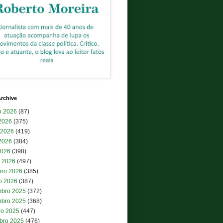
rchive
o 2026
(87)
 2026
(375)
 2026
(419)
2026
(384)
2026
(398)
 2026
(497)
iro 2026
(385)
ro 2026
(387)
bro 2025
(372)
bro 2025
(368)
ro 2025
(447)
bro 2025
(476)