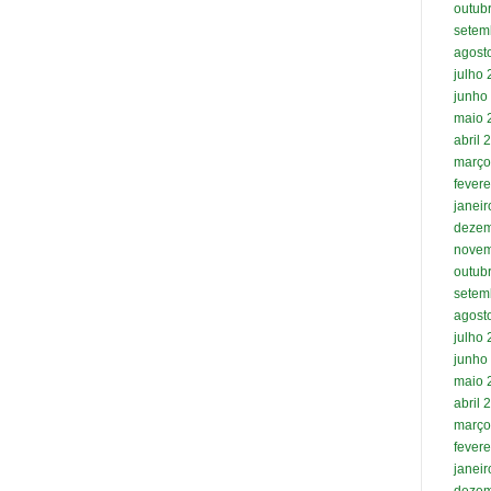
outub
setem
agost
julho
junho
maio 
abril 
março
fevere
janei
dezem
novem
outub
setem
agost
julho
junho
maio 
abril 
março
fevere
janei
dezem