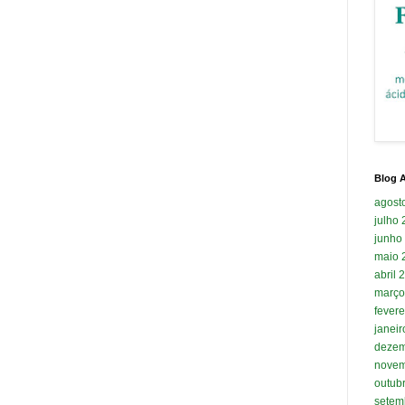
Blog A
agost
julho
junho
maio 
abril 
março
fevere
janei
dezem
novem
outub
setem