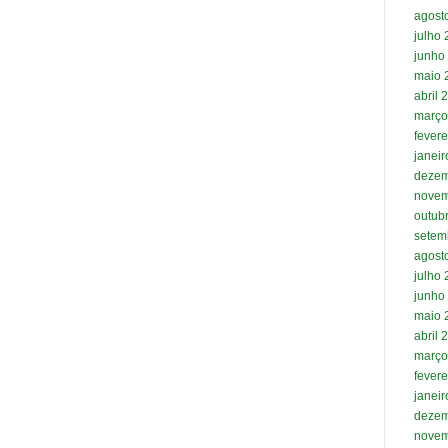
agost
julho
junho
maio 
abril 
março
fevere
janei
dezem
novem
outub
setem
agost
julho
junho
maio 
abril 
março
fevere
janei
dezem
novem