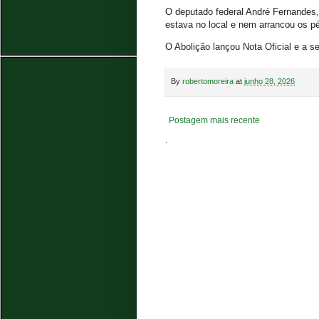
O deputado federal André Fernandes, 
estava no local e nem arrancou os 
O Abolição lançou Nota Oficial e a 
By
robertomoreira
at
junho 28, 2026
Postagem mais recente
.