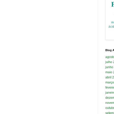
Blog A
agost
julho
junho
maio 
abril 
março
fevere
janei
dezem
novem
outub
setem