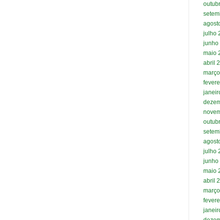
outub
setem
agost
julho
junho
maio 
abril 
março
fevere
janei
dezem
novem
outub
setem
agost
julho
junho
maio 
abril 
março
fevere
janei
dezem