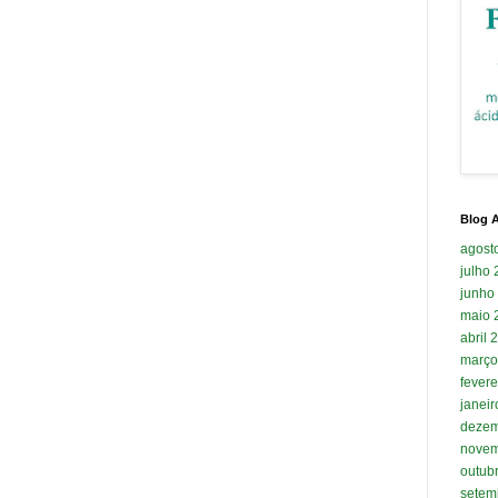
Blog A
agost
julho
junho
maio 
abril 
março
fevere
janei
dezem
novem
outub
setem