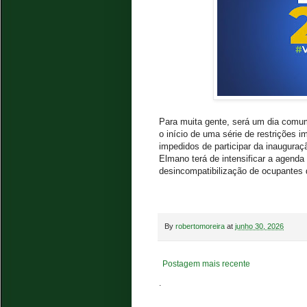
Para muita gente, será um dia comum
o início de uma série de restrições im
impedidos de participar da inauguraçã
Elmano terá de intensificar a agend
desincompatibilização de ocupantes 
By
robertomoreira
at
junho 30, 2026
Postagem mais recente
.