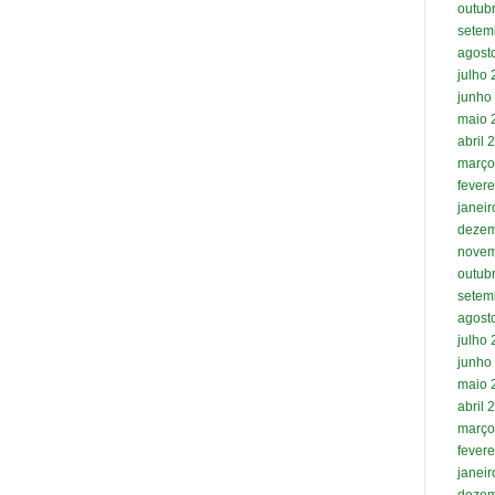
outub
setem
agost
julho
junho
maio 
abril 
março
fevere
janei
dezem
novem
outub
setem
agost
julho
junho
maio 
abril 
março
fevere
janei
dezem