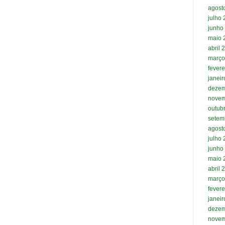
agost
julho
junho
maio 
abril 
março
fevere
janei
dezem
novem
outub
setem
agost
julho
junho
maio 
abril 
março
fevere
janei
dezem
novem