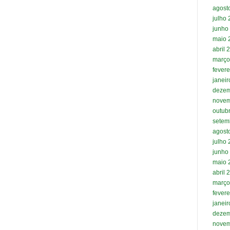
agost
julho
junho
maio 
abril 
março
fevere
janei
dezem
novem
outub
setem
agost
julho
junho
maio 
abril 
março
fevere
janei
dezem
novem