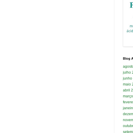
Blog A
agost
julho
junho
maio 
abril 
março
fevere
janei
dezem
novem
outub
setem