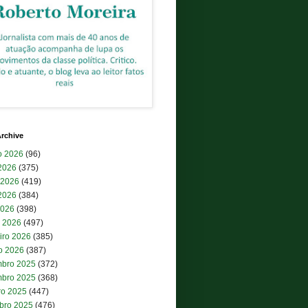
rchive
o 2026
(96)
 2026
(375)
 2026
(419)
2026
(384)
2026
(398)
 2026
(497)
iro 2026
(385)
ro 2026
(387)
bro 2025
(372)
bro 2025
(368)
ro 2025
(447)
bro 2025
(476)