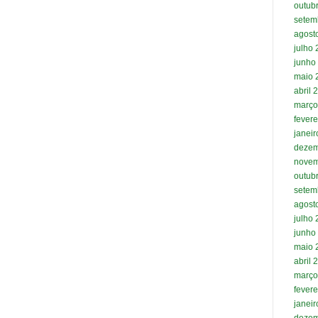
outub
setem
agost
julho
junho
maio 
abril 
março
fevere
janei
dezem
novem
outub
setem
agost
julho
junho
maio 
abril 
março
fevere
janei
dezem