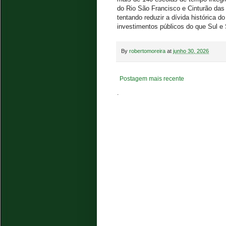
do Rio São Francisco e Cinturão das
tentando reduzir a dívida histórica 
investimentos públicos do que Sul e
By
robertomoreira
at
junho 30, 2026
Postagem mais recente
.