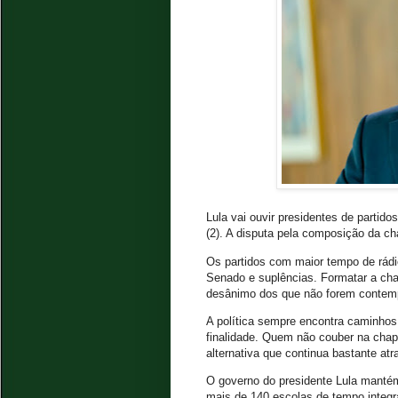
Lula vai ouvir presidentes de partidos
(2). A disputa pela composição da c
Os partidos com maior tempo de rádi
Senado e suplências. Formatar a chap
desânimo dos que não forem contem
A política sempre encontra caminhos 
finalidade. Quem não couber na chap
alternativa que continua bastante atra
O governo do presidente Lula mantém
mais de 140 escolas de tempo integra