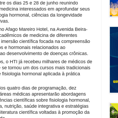
tre os dias 25 e 28 de junho reunindo
medicina interessados em aprofundar seus
logia hormonal,
ciências da longevidade
ivas
.
no Afago Mareiro Hotel, na Avenida Beira-
cadêmicos de medicina de diferentes
a imersão científica focada na compreensão
os e hormonais relacionados ao
ao desenvolvimento de doenças crônicas.
s, o HTI já recebeu milhares de médicos de
e se tornou um dos cursos mais tradicionais
fisiologia hormonal aplicada à prática
dos quatro dias de programação, dez
es áreas médicas apresentarão abordagens
cias científicas sobre fisiologia hormonal,
ia, nutrição, saúde integrativa e estratégias
literatura científica voltadas à promoção da