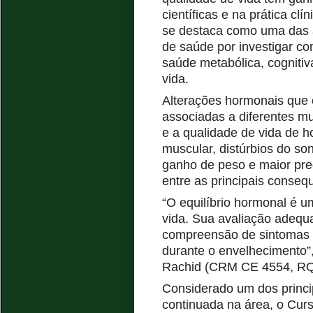
científicas e na prática cl
se destaca como uma das ár
de saúde por investigar c
saúde metabólica, cognitiv
vida.
A
lterações hormonais que 
associadas a diferentes m
e a qualidade de vida de 
muscular, distúrbios do so
ganho de peso e maior pre
entre as principais conseq
“O equilíbrio hormonal é 
vida. Sua avaliação adequ
compreensão de sintomas e
durante o envelhecimento”
Rachid
(CRM CE 4554, R
Considerado um dos princ
continuada na área, o Curs