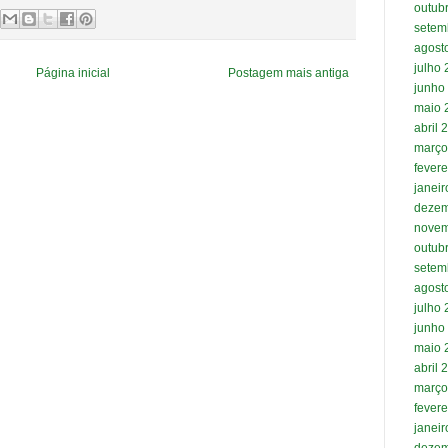
outub
setem
agost
julho
Página inicial
Postagem mais antiga
junho
maio 
abril 
março
fevere
janei
dezem
novem
outub
setem
agost
julho
junho
maio 
abril 
março
fevere
janei
dezem