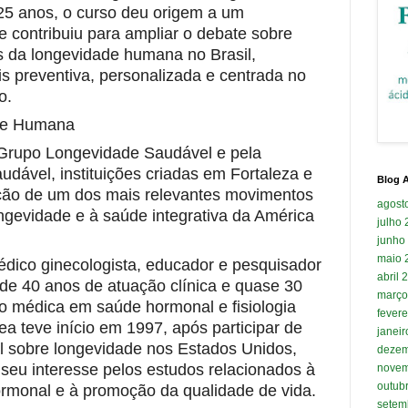
5 anos, o curso deu origem a um
 contribuiu para ampliar o debate sobre
s da longevidade humana no Brasil,
s preventiva, personalizada e centrada no
o.
de Humana
 Grupo Longevidade Saudável e pela
dável, instituições criadas em Fortaleza e
Blog A
ção de um dos mais relevantes movimentos
agost
ngevidade e à saúde integrativa da América
julho
junho
maio 
édico ginecologista, educador e pesquisador
abril 
de 40 anos de atuação clínica e quase 30
março
 médica em saúde hormonal e fisiologia
fevere
ea teve início em 1997, após participar de
janei
l sobre longevidade nos Estados Unidos,
dezem
seu interesse pelos estudos relacionados à
novem
outub
ormonal e à promoção da qualidade de vida.
setem