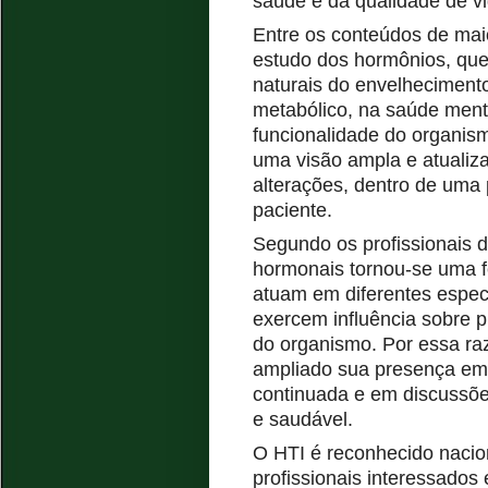
saúde e da qualidade de vi
Entre os conteúdos de mai
estudo dos hormônios
, qu
naturais do envelhecimento
metabólico, na saúde ment
funcionalidade do organism
uma visão ampla e atualiz
alterações, dentro de uma 
paciente.
Segundo
os profissionais
d
hormonais tornou-se uma f
atuam em diferentes espec
exercem influência sobre p
do organismo. Por essa ra
ampliado sua presença e
continuada e em discussõ
e
saudável.
O HTI é reconhecido nacio
profissionais interessad