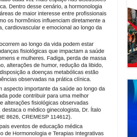
ínica. Dentro desse cenário, a hormonologia
eas de maior interesse entre profissionais
omo os hormônios influenciam diretamente a
a, cardiovascular e emocional ao longo da
ocorrem ao longo da vida podem estar
udanças fisiológicas que impactam a saúde
homens e mulheres
.
Fadiga, perda de massa
no, alterações de humor, redução da libido,
disposição a doenças metabólicas estão
uências observadas na prática clínica.
um aspecto importante da saúde ao longo da
ada pode contribuir para uma melhor
 alterações fisiológicas observadas
, destaca o médico
ginecologista,
Dr. Ítalo
QE 8626, CREMESP 114612)
.
ipais eventos de educação médica
o de Hormonologia e Terapias Integrativas