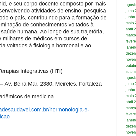
hid
,
e seu corpo docente composto por mais
agost
envolvendo atividades de ensino, pesquisa
julho
odo o país, contribuindo para a formação de
junho
maio 
sseminação de conhecimentos voltados à
abril 
a saúde humana.
A
o longo de sua trajetória,
março
e milhares de médicos em cursos de
fevere
a voltados à fisiologia hormonal e ao
janei
dezem
novem
outub
rapias Integrativas (HTI)
setem
agost
– Av. Beira Mar, 2380, Meireles, Fortaleza
julho
junho
cadêmicos de medicina
maio 
abril 
março
idadesaudavel.com.br/hormonologia-e-
fevere
ricao
janei
dezem
novem