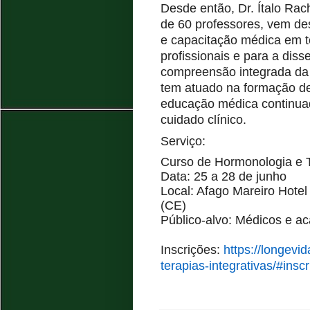
Desde então, Dr. Ítalo Rac
de 60 professores,
vem des
e capacitação médica em t
profissionais e para a di
compreensão integrada d
tem atuado na formação d
educação médica continuad
cuidado clínico.
S
erviço:
Curso de Hormonologia e Te
Data: 25 a 28 de junho
Local: Afago Mareiro Hotel 
(CE)
Público-alvo: Médicos e a
Inscrições:
https://longev
terapias-integrativas/#insc