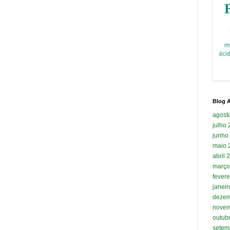
Blog A
agost
julho
junho
maio 
abril 
março
fevere
janei
dezem
novem
outub
setem