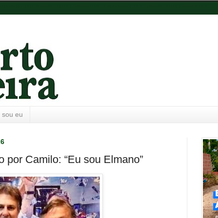
 sou eu
26
do por Camilo: “Eu sou Elmano”