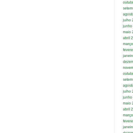
outub
setem
agost
julho
junho
maio 
abril 
março
fevere
janei
dezem
novem
outub
setem
agost
julho
junho
maio 
abril 
março
fevere
janei
dezem