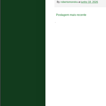
By
robertomoreira
at
junho 18, 2026
Postagem mais recente
.