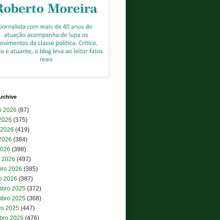
rchive
o 2026
(87)
 2026
(375)
 2026
(419)
2026
(384)
2026
(398)
 2026
(497)
iro 2026
(385)
ro 2026
(387)
bro 2025
(372)
bro 2025
(368)
ro 2025
(447)
bro 2025
(476)