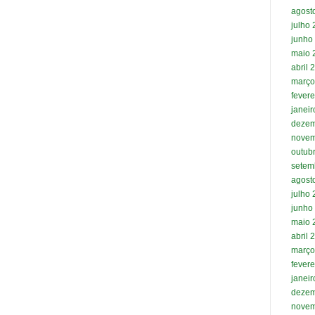
agost
julho
junho
maio 
abril 
março
fevere
janei
dezem
novem
outub
setem
agost
julho
junho
maio 
abril 
março
fevere
janei
dezem
novem