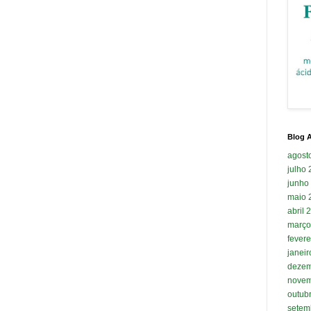
Blog A
agost
julho
junho
maio 
abril 
março
fevere
janei
dezem
novem
outub
setem