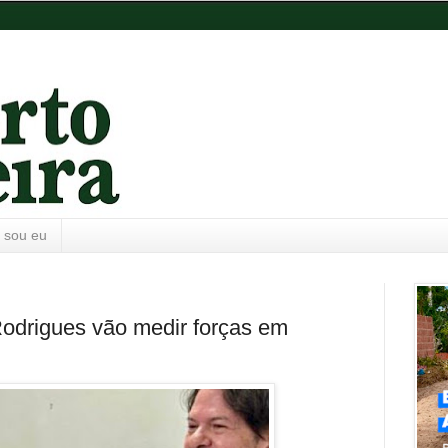
 sou eu
drigues vão medir forças em