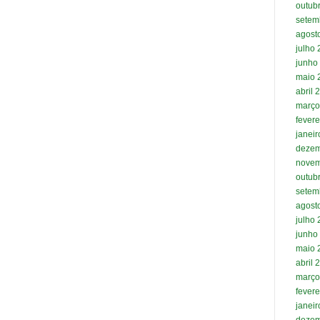
outub
setem
agost
julho
junho
maio 
abril 
março
fevere
janei
dezem
novem
outub
setem
agost
julho
junho
maio 
abril 
março
fevere
janei
dezem