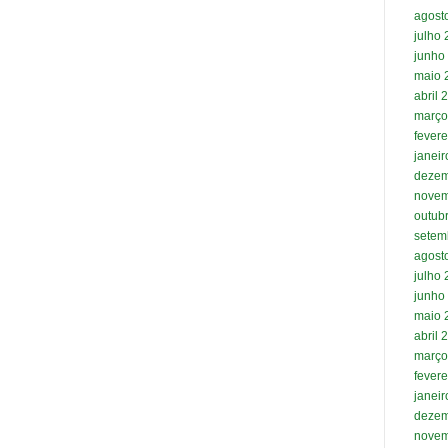
agost
julho
junho
maio 
abril 
março
fevere
janei
dezem
novem
outub
setem
agost
julho
junho
maio 
abril 
março
fevere
janei
dezem
novem