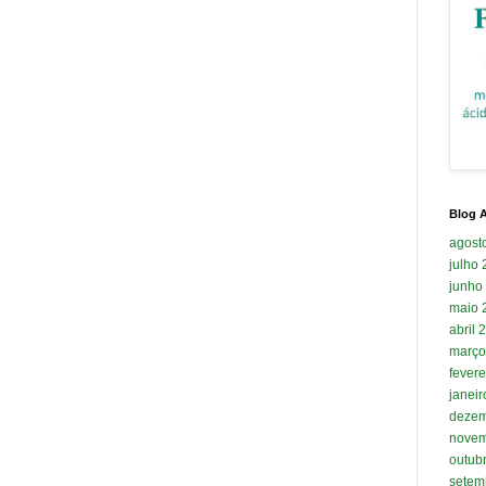
Blog A
agost
julho
junho
maio 
abril 
março
fevere
janei
dezem
novem
outub
setem