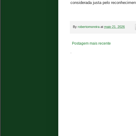
considerada justa pelo reconhecimen
By
robertomoreira
at
maio 21, 2026
Postagem mais recente
.