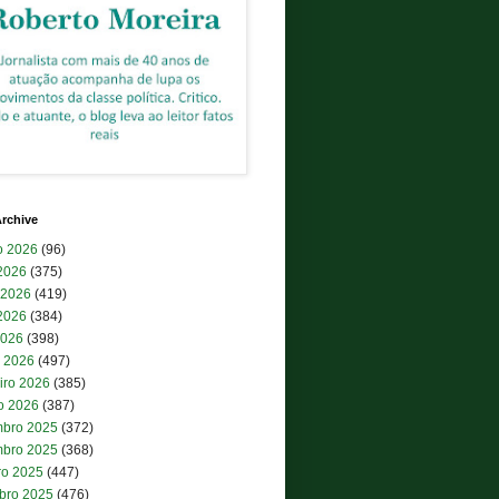
rchive
o 2026
(96)
 2026
(375)
 2026
(419)
2026
(384)
2026
(398)
 2026
(497)
iro 2026
(385)
ro 2026
(387)
bro 2025
(372)
bro 2025
(368)
ro 2025
(447)
bro 2025
(476)