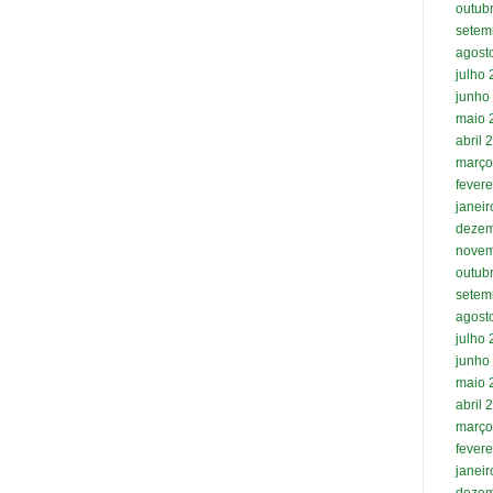
outub
setem
agost
julho
junho
maio 
abril 
março
fevere
janei
dezem
novem
outub
setem
agost
julho
junho
maio 
abril 
março
fevere
janei
dezem