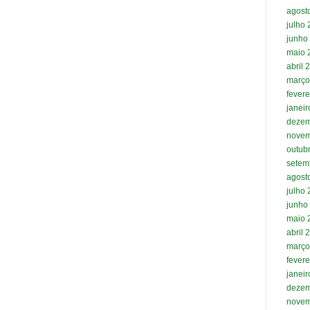
agost
julho
junho
maio 
abril 
março
fevere
janei
dezem
novem
outub
setem
agost
julho
junho
maio 
abril 
março
fevere
janei
dezem
novem