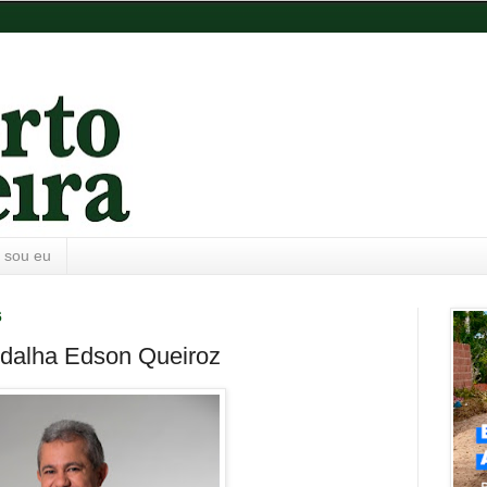
 sou eu
6
edalha Edson Queiroz