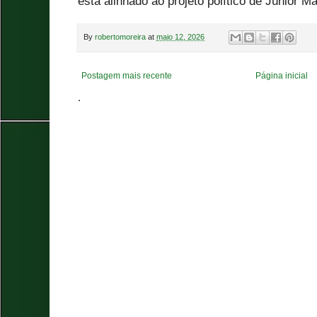
está alinhado ao projeto político de Júnior M
By
robertomoreira
at
maio 12, 2026
Postagem mais recente
Página inicial
.