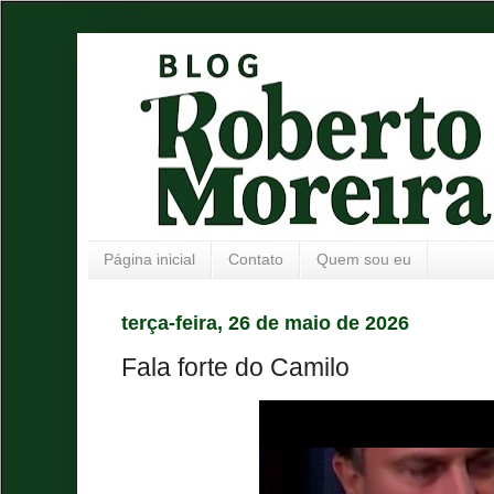
Página inicial
Contato
Quem sou eu
terça-feira, 26 de maio de 2026
Fala forte do Camilo