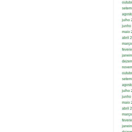
outub
setem
agost
julho
junho
maio 
abril 
março
fevere
janei
dezem
novem
outub
setem
agost
julho
junho
maio 
abril 
março
fevere
janei
dezem