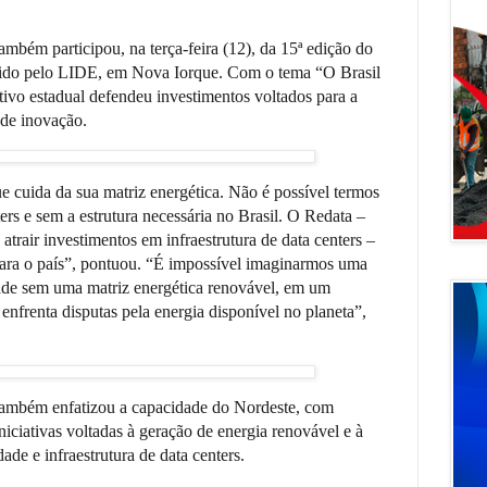
mbém participou, na terça-feira (12), da 15ª edição do
ido pelo LIDE, em Nova Iorque. Com o tema “O Brasil
tivo estadual defendeu investimentos voltados para a
 de inovação.
e cuida da sua matriz energética. Não é possível termos
nters e sem a estrutura necessária no Brasil. O Redata –
 atrair investimentos em infraestrutura de data centers –
para o país”, pontuou. “É impossível imaginarmos uma
ade sem uma matriz energética renovável, em um
nfrenta disputas pela energia disponível no planeta”,
também enfatizou a capacidade do Nordeste, com
iniciativas voltadas à geração de energia renovável e à
ade e infraestrutura de data centers.