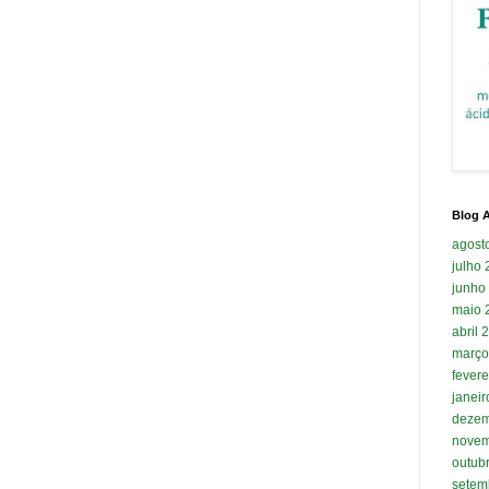
Blog A
agost
julho
junho
maio 
abril 
março
fevere
janei
dezem
novem
outub
setem