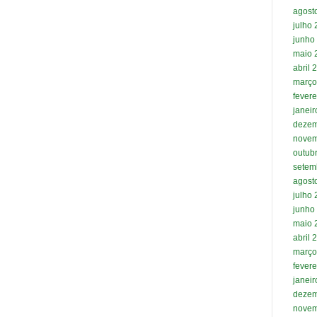
agost
julho
junho
maio 
abril 
março
fevere
janei
dezem
novem
outub
setem
agost
julho
junho
maio 
abril 
março
fevere
janei
dezem
novem