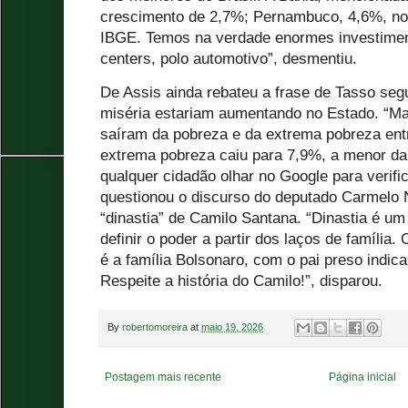
crescimento de 2,7%; Pernambuco, 4,6%, n
IBGE. Temos na verdade enormes investiment
centers, polo automotivo”, desmentiu.
De Assis ainda rebateu a frase de Tasso seg
miséria estariam aumentando no Estado. “Ma
saíram da pobreza e da extrema pobreza entr
extrema pobreza caiu para 7,9%, a menor da 
qualquer cidadão olhar no Google para verific
questionou o discurso do deputado Carmelo
“dinastia” de Camilo Santana. “Dinastia é u
definir o poder a partir dos laços de família
é a família Bolsonaro, com o pai preso indic
Respeite a história do Camilo!”, disparou.
By
robertomoreira
at
maio 19, 2026
Postagem mais recente
Página inicial
.