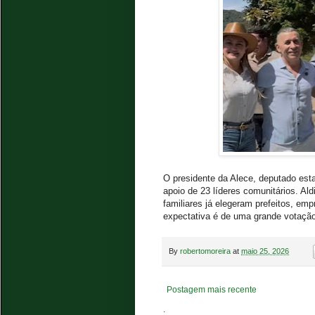
O presidente da Alece, deputado est
apoio de 23 líderes comunitários. Ald
familiares já elegeram prefeitos, em
expectativa é de uma grande votação
By
robertomoreira
at
maio 25, 2026
Postagem mais recente
.