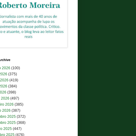
rchive
o 2026
(100)
 2026
(375)
 2026
(419)
2026
(384)
2026
(398)
 2026
(497)
iro 2026
(385)
ro 2026
(387)
bro 2025
(372)
bro 2025
(368)
ro 2025
(447)
bro 2025
(476)