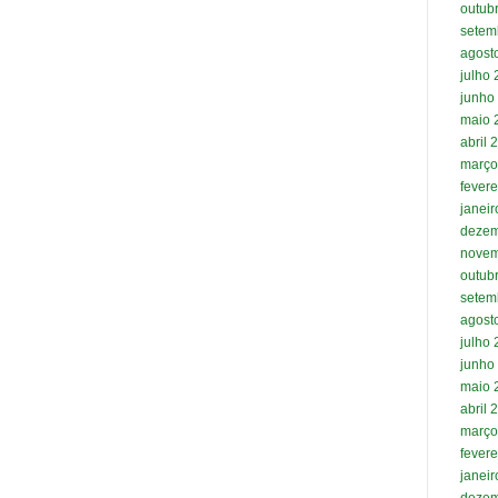
outub
setem
agost
julho
junho
maio 
abril 
março
fevere
janei
dezem
novem
outub
setem
agost
julho
junho
maio 
abril 
março
fevere
janei
dezem