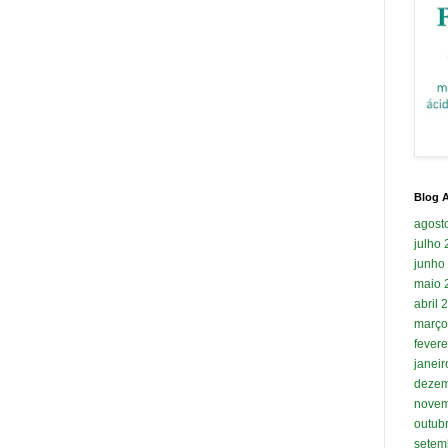
Blog A
agost
julho
junho
maio 
abril 
março
fevere
janei
dezem
novem
outub
setem