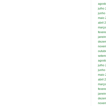
agost
julho
junho
maio 
abril 
março
fevere
janei
dezem
novem
outub
setem
agost
julho
junho
maio 
abril 
março
fevere
janei
dezem
novem