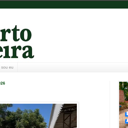
 sou eu
026