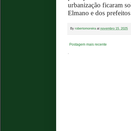
urbanização ficaram s
Elmano e dos prefeitos
By
robertomoreira
at
novembro 15, 2025
Postagem mais recente
.