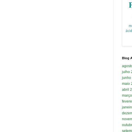
Blog A
agost
julho
junho
maio 
abril 
março
fevere
janei
dezem
novem
outub
setem