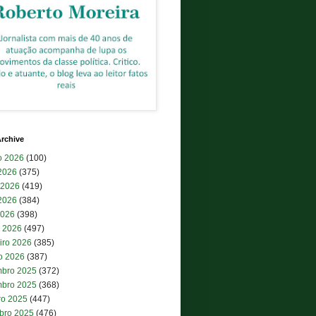
rchive
o 2026
(100)
 2026
(375)
 2026
(419)
2026
(384)
2026
(398)
 2026
(497)
iro 2026
(385)
ro 2026
(387)
bro 2025
(372)
bro 2025
(368)
ro 2025
(447)
bro 2025
(476)