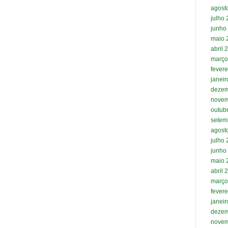
agost
julho
junho
maio 
abril 
março
fevere
janei
dezem
novem
outub
setem
agost
julho
junho
maio 
abril 
março
fevere
janei
dezem
novem