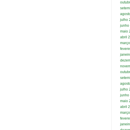
outub
setem
agost
julho
junho
maio 
abril 
março
fevere
janei
dezem
novem
outub
setem
agost
julho
junho
maio 
abril 
março
fevere
janei
dezem