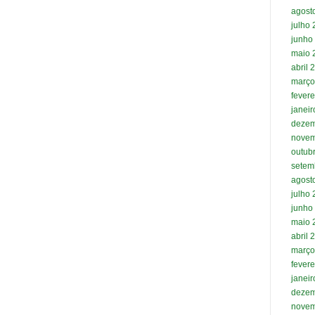
agost
julho
junho
maio 
abril 
março
fevere
janei
dezem
novem
outub
setem
agost
julho
junho
maio 
abril 
março
fevere
janei
dezem
novem