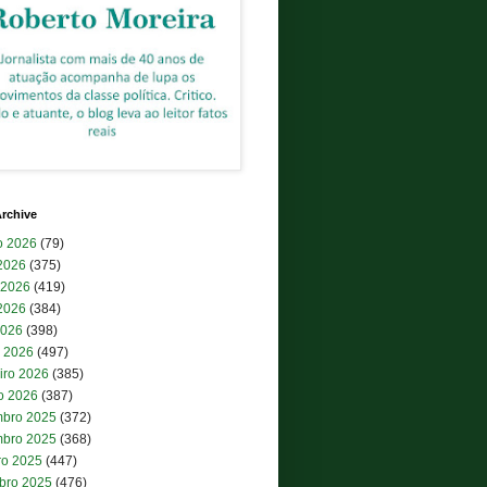
rchive
o 2026
(79)
 2026
(375)
 2026
(419)
2026
(384)
2026
(398)
 2026
(497)
iro 2026
(385)
ro 2026
(387)
bro 2025
(372)
bro 2025
(368)
ro 2025
(447)
bro 2025
(476)