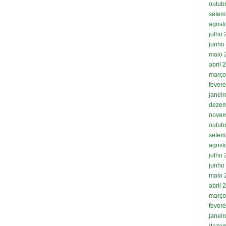
outub
setem
agost
julho
junho
maio 
abril 
março
fevere
janei
dezem
novem
outub
setem
agost
julho
junho
maio 
abril 
março
fevere
janei
dezem