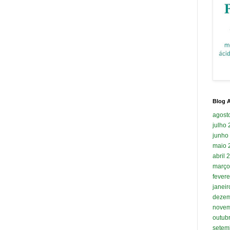
Blog A
agost
julho
junho
maio 
abril 
março
fevere
janei
dezem
novem
outub
setem