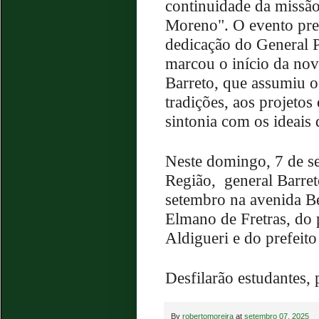
continuidade da missã
Moreno". O evento pre
dedicação do General P
marcou o início da nov
Barreto, que assumiu 
tradições, aos projetos
sintonia com os ideais 
Neste domingo, 7 de s
Região,
general Barret
setembro na avenida B
Elmano de Fretras, do
Aldigueri e do prefeit
Desfilarão estudantes, 
By
robertomoreira
at
setembro 07, 2025