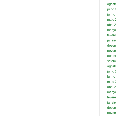
agost
julho
junho
maio 
abril 
março
fevere
janei
dezem
novem
outub
setem
agost
julho
junho
maio 
abril 
março
fevere
janei
dezem
novem