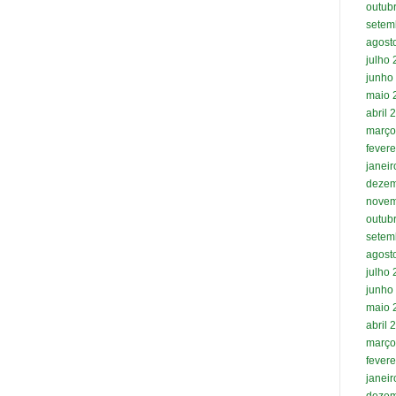
outub
setem
agost
julho
junho
maio 
abril 
março
fevere
janei
dezem
novem
outub
setem
agost
julho
junho
maio 
abril 
março
fevere
janei
dezem