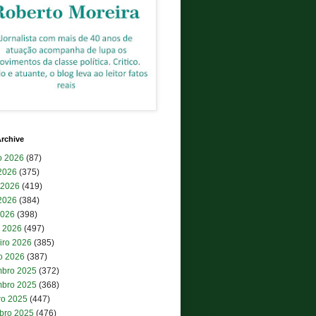
rchive
o 2026
(87)
 2026
(375)
 2026
(419)
2026
(384)
2026
(398)
 2026
(497)
iro 2026
(385)
ro 2026
(387)
bro 2025
(372)
bro 2025
(368)
ro 2025
(447)
bro 2025
(476)