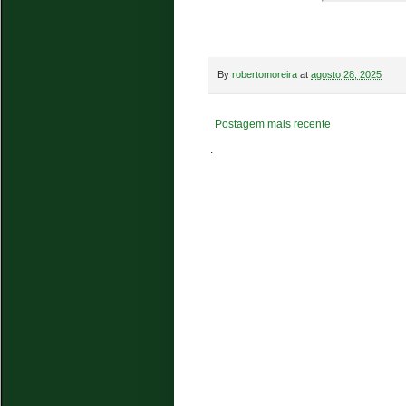
By
robertomoreira
at
agosto 28, 2025
Postagem mais recente
.