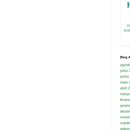
Blog A
agost
julho
junho
maio 
abril 
março
fevere
janei
dezem
novem
outub
setem