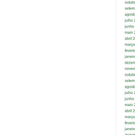
outub
setem
agost
julho
junho
maio 
abril 
março
fevere
janei
dezem
novem
outub
setem
agost
julho
junho
maio 
abril 
março
fevere
janei
dezem