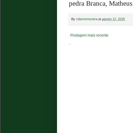
pedra Branca, Matheus
By
robertomoreira
at
agosto 12, 2025
Postagem mais recente
.