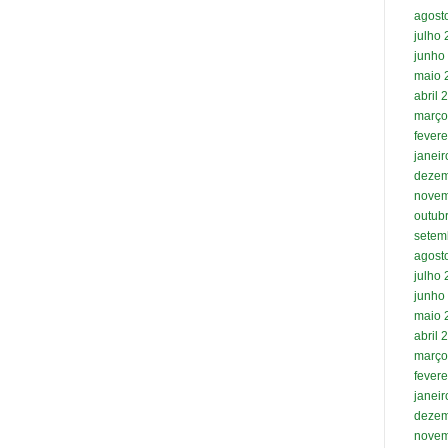
agost
julho
junho
maio 
abril 
março
fevere
janei
dezem
novem
outub
setem
agost
julho
junho
maio 
abril 
março
fevere
janei
dezem
novem