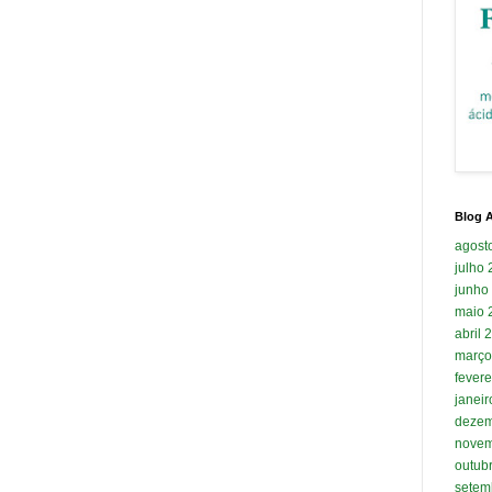
Blog A
agost
julho
junho
maio 
abril 
março
fevere
janei
dezem
novem
outub
setem