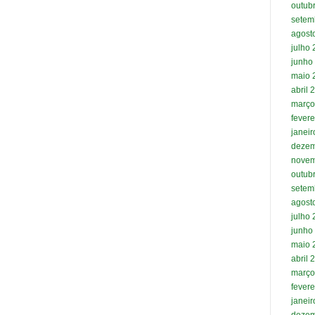
outub
setem
agost
julho
junho
maio 
abril 
março
fevere
janei
dezem
novem
outub
setem
agost
julho
junho
maio 
abril 
março
fevere
janei
dezem