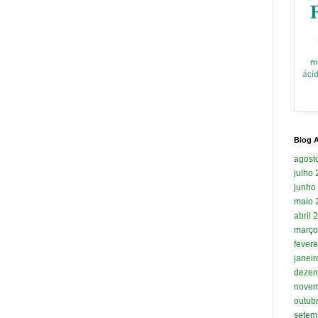
Blog A
agost
julho
junho
maio 
abril 
março
fevere
janei
dezem
novem
outub
setem