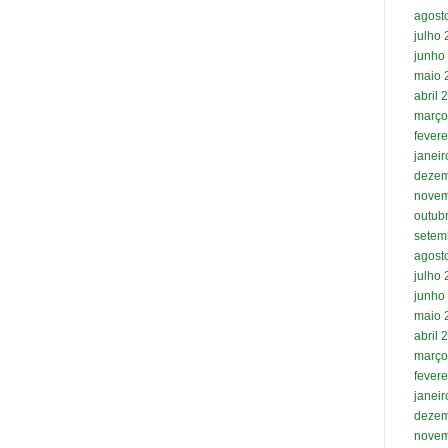
agost
julho
junho
maio 
abril 
março
fevere
janei
dezem
novem
outub
setem
agost
julho
junho
maio 
abril 
março
fevere
janei
dezem
novem