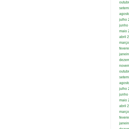
outub
setem
agost
julho
junho
maio 
abril 
março
fevere
janei
dezem
novem
outub
setem
agost
julho
junho
maio 
abril 
março
fevere
janei
dezem