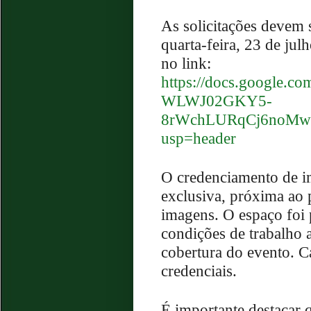
As solicitações devem 
quarta-feira, 23 de jul
no link:
https://docs.google.
WLWJ02GKY5-
8rWchLURqCj6noMwF
usp=header
O credenciamento de i
exclusiva, próxima ao 
imagens. O espaço foi 
condições de trabalho a
cobertura do evento. C
credenciais.
É importante destacar q