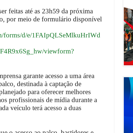
ser feitas até as 23h59 da próxima
ho, por meio de formulário disponível
com/forms/d/e/1FAIpQLSeMlkuHrIWd
4R9x6Sg_hw/viewform?
mprensa garante acesso a uma área
palco, destinada à captação de
planejado para oferecer melhores
os profissionais de mídia durante a
ada veículo terá acesso a duas
ue o acesso ao palco, bastidores e