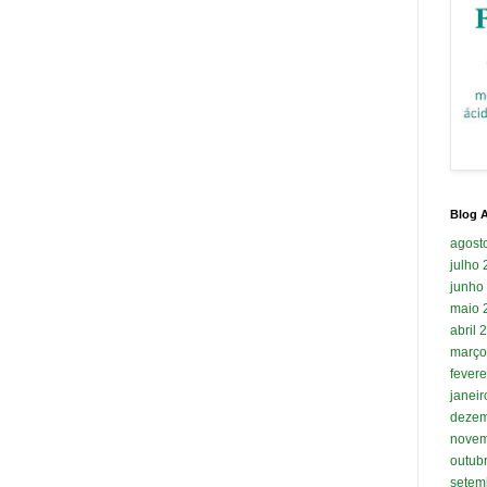
Blog A
agost
julho
junho
maio 
abril 
março
fevere
janei
dezem
novem
outub
setem