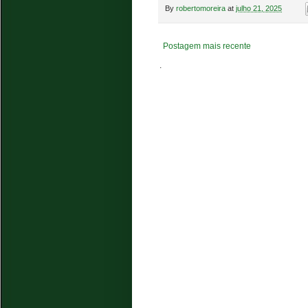
By
robertomoreira
at
julho 21, 2025
Postagem mais recente
.