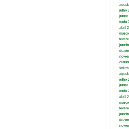
agost
julho
junho
maio 
abril 
março
fevere
janei
dezem
novem
outub
setem
agost
julho
junho
maio 
abril 
março
fevere
janei
dezem
novem