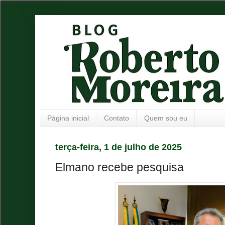
Página inicial
Contato
Quem sou eu
terça-feira, 1 de julho de 2025
Elmano recebe pesquisa