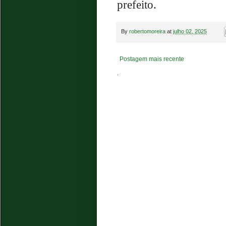
prefeito.
By
robertomoreira
at
julho 02, 2025
Postagem mais recente
.