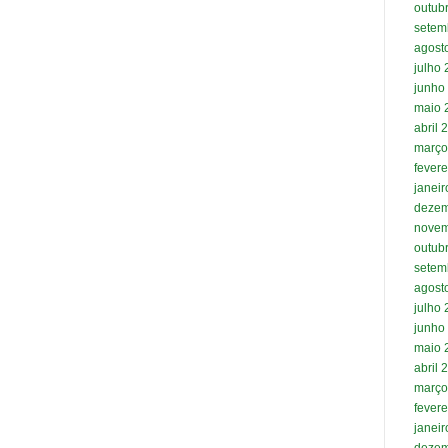
outub
setem
agost
julho
junho
maio 
abril 
março
fevere
janei
dezem
novem
outub
setem
agost
julho
junho
maio 
abril 
março
fevere
janei
dezem