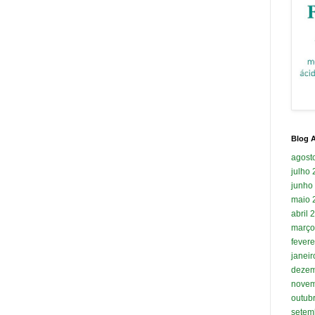
Blog A
agost
julho
junho
maio 
abril 
março
fevere
janei
dezem
novem
outub
setem