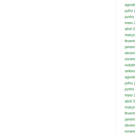
agost
julho
junho
maio 
abril 
março
fevere
janei
dezem
novem
outub
setem
agost
julho
junho
maio 
abril 
março
fevere
janei
dezem
novem