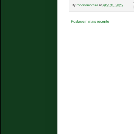
By
robertomoreira
at
julho 31, 2025
Postagem mais recente
.