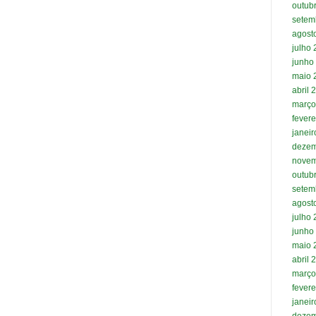
outub
setem
agost
julho
junho
maio 
abril 
março
fevere
janei
dezem
novem
outub
setem
agost
julho
junho
maio 
abril 
março
fevere
janei
dezem