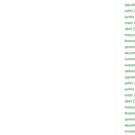
agost
julho
junho
maio 
abril 
março
fevere
janei
dezem
novem
outub
setem
agost
julho
junho
maio 
abril 
março
fevere
janei
dezem
novem