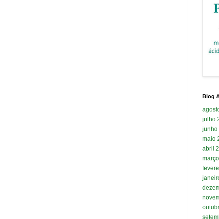
Blog A
agost
julho
junho
maio 
abril 
março
fevere
janei
dezem
novem
outub
setem