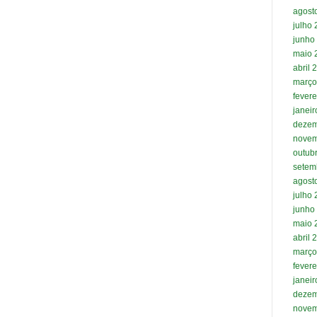
agost
julho
junho
maio 
abril 
março
fevere
janei
dezem
novem
outub
setem
agost
julho
junho
maio 
abril 
março
fevere
janei
dezem
novem