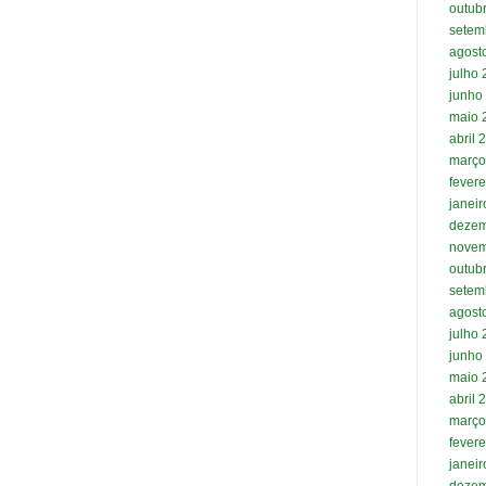
outub
setem
agost
julho
junho
maio 
abril 
março
fevere
janei
dezem
novem
outub
setem
agost
julho
junho
maio 
abril 
março
fevere
janei
dezem