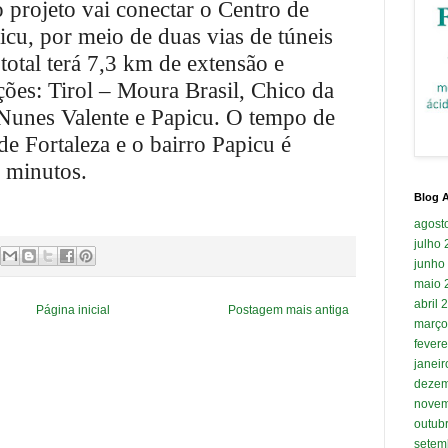
 projeto vai conectar o Centro de
icu, por meio de duas vias de túneis
 total terá 7,3 km de extensão e
ções: Tirol – Moura Brasil, Chico da
, Nunes Valente e Papicu. O tempo de
e Fortaleza e o bairro Papicu é
 minutos.
Blog A
agost
julho
junho
maio 
abril 
Página inicial
Postagem mais antiga
março
fevere
janei
dezem
novem
outub
setem