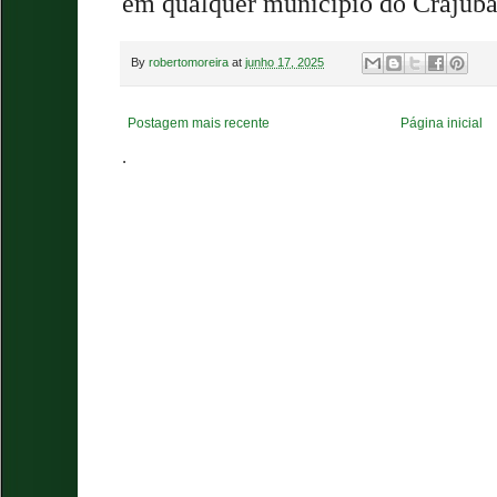
em qualquer município do Crajuba
By
robertomoreira
at
junho 17, 2025
Postagem mais recente
Página inicial
.