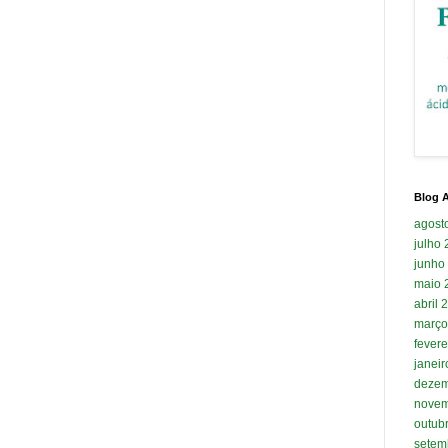
Blog A
agost
julho
junho
maio 
abril 
março
fevere
janei
dezem
novem
outub
setem