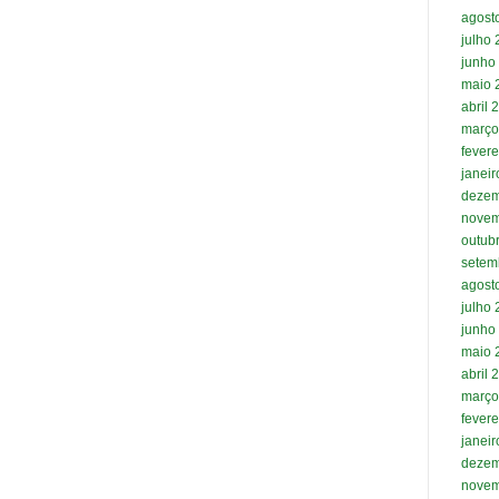
agost
julho
junho
maio 
abril 
março
fevere
janei
dezem
novem
outub
setem
agost
julho
junho
maio 
abril 
março
fevere
janei
dezem
novem