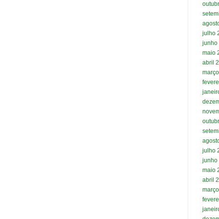
outub
setem
agost
julho
junho
maio 
abril 
março
fevere
janei
dezem
novem
outub
setem
agost
julho
junho
maio 
abril 
março
fevere
janei
dezem