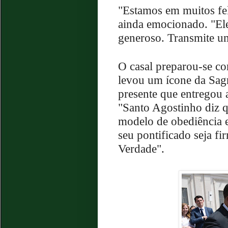
"Estamos em muitos fel
ainda emocionado. "El
generoso. Transmite u
O casal preparou-se c
levou um ícone da Sagr
presente que entregou 
"Santo Agostinho diz q
modelo de obediência 
seu pontificado seja fi
Verdade".