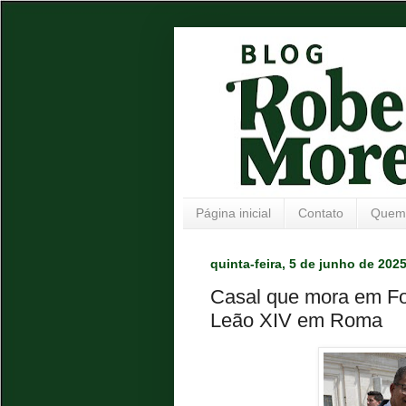
Página inicial
Contato
Quem
quinta-feira, 5 de junho de 202
Casal que mora em Fo
Leão XIV em Roma