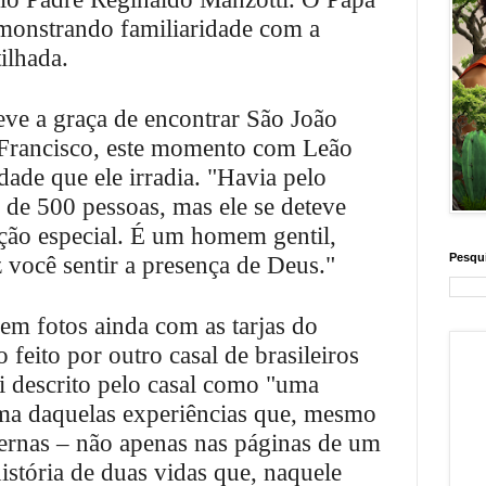
monstrando familiaridade com a
tilhada.
eve a graça de encontrar São João
 Francisco, este momento com Leão
dade que ele irradia. "Havia pelo
 de 500 pessoas, mas ele se deteve
ão especial. É um homem gentil,
Pesqui
z você sentir a presença de Deus."
 em fotos ainda com as tarjas do
feito por outro casal de brasileiros
i descrito pelo casal como "uma
ma daquelas experiências que, mesmo
ternas – não apenas nas páginas de um
istória de duas vidas que, naquele