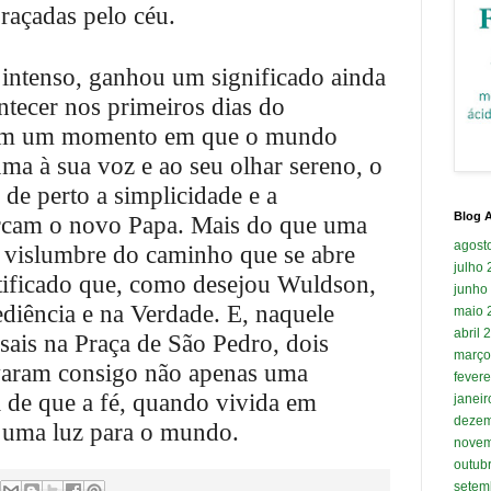
braçadas pelo céu.
intenso, ganhou um significado ainda
tecer nos primeiros dias do
 Em um momento em que o mundo
uma à sua voz e ao seu olhar sereno, o
de perto a simplicidade e a
Blog A
arcam o novo Papa. Mais do que uma
agost
 vislumbre do caminho que se abre
julho
tificado que, como desejou Wuldson,
junho
ediência e na Verdade. E, naquele
maio 
abril 
casais na Praça de São Pedro, dois
março
evaram consigo não apenas uma
fevere
 de que a fé, quando vivida em
janei
dezem
e uma luz para o mundo.
novem
outub
setem