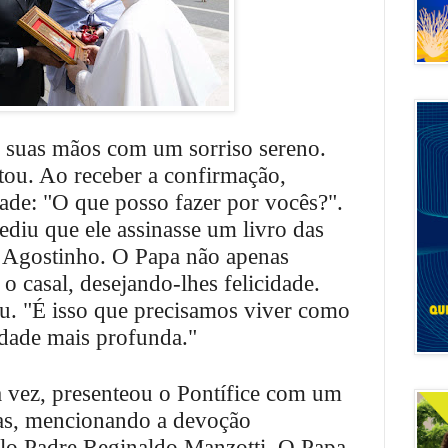
 suas mãos com um sorriso sereno.
tou. Ao receber a confirmação,
de: "O que posso fazer por vocês?".
iu que ele assinasse um livro das
 Agostinho. O Papa não apenas
o casal, desejando-lhes felicidade.
u. "É isso que precisamos viver como
lidade mais profunda."
a vez, presenteou o Pontífice com um
as, mencionando a devoção
elo Padre Reginaldo Manzotti. O Papa