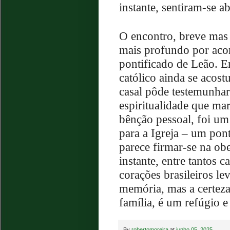
instante, sentiram-se a
O encontro, breve mas 
mais profundo por acon
pontificado de Leão.
católico ainda se acost
casal pôde testemunhar 
espiritualidade que m
bênção pessoal, foi um
para a Igreja – um pon
parece firmar-se na ob
instante, entre tantos 
corações brasileiros l
memória, mas a certeza
família, é um refúgio 
By
robertomoreira
at
junho 05, 2025