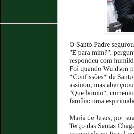
O Santo Padre segurou
"É para mim?", pergun
respondeu com humilda
Foi quando Wuldson ped
*Confissões* de Santo
assinou, mas abençoou 
"Que bonito", comento
família: uma espiritua
Maria de Jesus, por su
Terço das Santas Chag
propagada no Brasil p