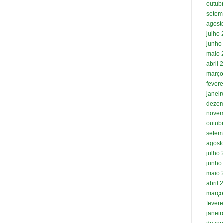
outub
setem
agost
julho
junho
maio 
abril 
março
fevere
janei
dezem
novem
outub
setem
agost
julho
junho
maio 
abril 
março
fevere
janei
dezem