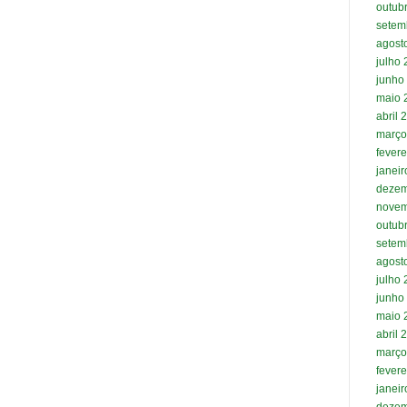
outub
setem
agost
julho
junho
maio 
abril 
março
fevere
janei
dezem
novem
outub
setem
agost
julho
junho
maio 
abril 
março
fevere
janei
dezem