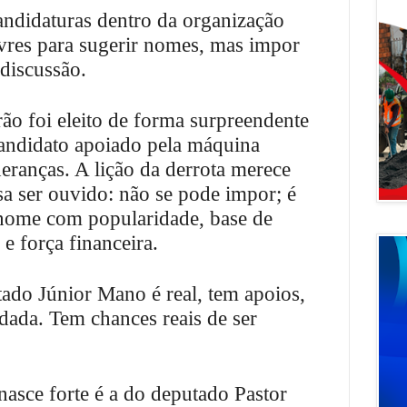
ndidaturas dentro da organização
livres para sugerir nomes, mas impor
 discussão.
o foi eleito de forma surpreendente
andidato apoiado pela máquina
ideranças. A lição da derrota merece
sa ser ouvido: não se pode impor; é
nome com popularidade, base de
 e força financeira.
ado Júnior Mano é real, tem apoios,
ldada. Tem chances reais de ser
nasce forte é a do deputado Pastor