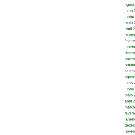
agost
julho
junho
maio 
abril 
março
fevere
janei
dezem
novem
outub
setem
agost
julho
junho
maio 
abril 
março
fevere
janei
dezem
novem