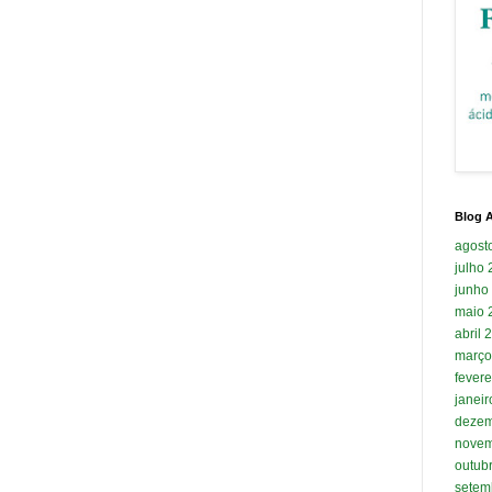
Blog A
agost
julho
junho
maio 
abril 
março
fevere
janei
dezem
novem
outub
setem