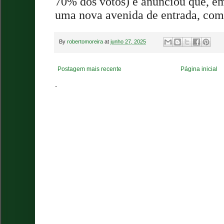
70% dos votos) e anunciou que, e
uma nova avenida de entrada, com
By
robertomoreira
at
junho 27, 2025
Postagem mais recente
Página inicial
.