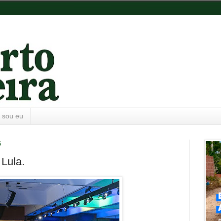
 sou eu
5
 Lula.