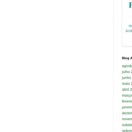
Blog A
agost
julho
junho
maio 
abril 
março
fevere
janei
dezem
novem
outub
setem