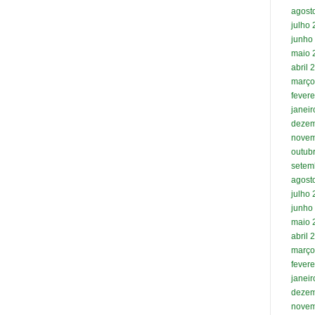
agost
julho
junho
maio 
abril 
março
fevere
janei
dezem
novem
outub
setem
agost
julho
junho
maio 
abril 
março
fevere
janei
dezem
novem