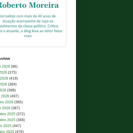
rchive
o 2026
(96)
 2026
(375)
 2026
(419)
2026
(384)
2026
(398)
 2026
(497)
iro 2026
(385)
ro 2026
(387)
bro 2025
(372)
bro 2025
(368)
ro 2025
(447)
bro 2025
(476)