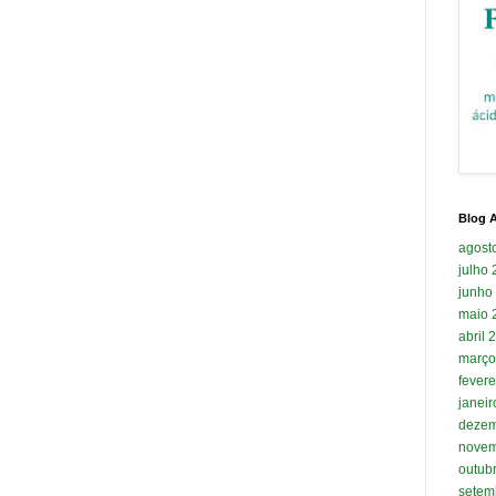
Blog A
agost
julho
junho
maio 
abril 
março
fevere
janei
dezem
novem
outub
setem