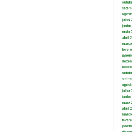
outub
setem
agost
julho
junho
maio 
abril 
março
fevere
janei
dezem
novem
outub
setem
agost
julho
junho
maio 
abril 
março
fevere
janei
dezem