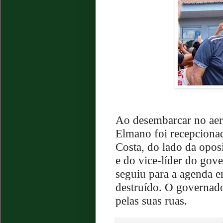
Ao desembarcar no aer
Elmano foi recepcionad
Costa, do lado da opos
e do vice-líder do go
seguiu para a agenda 
destruído. O governado
pelas suas ruas.