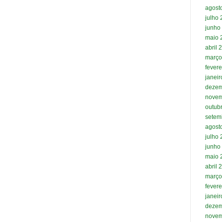
agost
julho
junho
maio 
abril 
março
fevere
janei
dezem
novem
outub
setem
agost
julho
junho
maio 
abril 
março
fevere
janei
dezem
novem