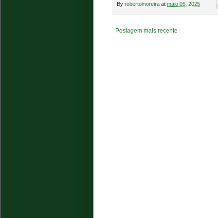
By
robertomoreira
at
maio 05, 2025
Postagem mais recente
.