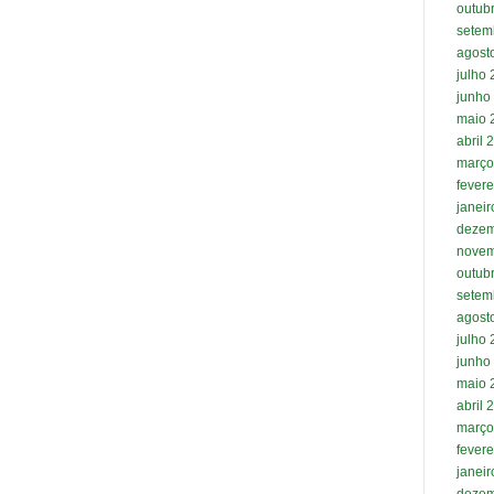
outub
setem
agost
julho
junho
maio 
abril 
março
fevere
janei
dezem
novem
outub
setem
agost
julho
junho
maio 
abril 
março
fevere
janei
dezem