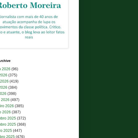
rchive
o 2026
(96)
 2026
(375)
 2026
(419)
2026
(384)
2026
(398)
 2026
(497)
iro 2026
(385)
ro 2026
(387)
bro 2025
(372)
bro 2025
(368)
ro 2025
(447)
bro 2025
(476)