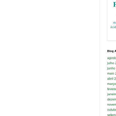
Blog A
agost
julho
junho
maio 
abril 
março
fevere
janei
dezem
novem
outub
setem