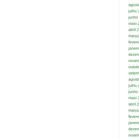
agost
julho
junho
maio 
abril 
março
fevere
janei
dezem
novem
outub
setem
agost
julho
junho
maio 
abril 
março
fevere
janei
dezem
novem