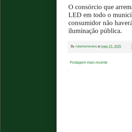
O consórcio que arrema
LED em todo o municíp
consumidor não haverá 
iluminação pública.
By
robertomoreira
at
maio 23, 2025
Postagem mais recente
.