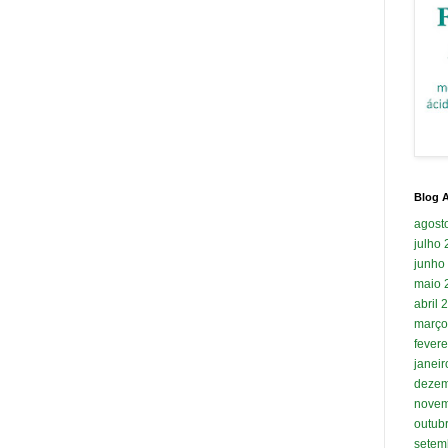
Blog A
agost
julho
junho
maio 
abril 
março
fevere
janei
dezem
novem
outub
setem