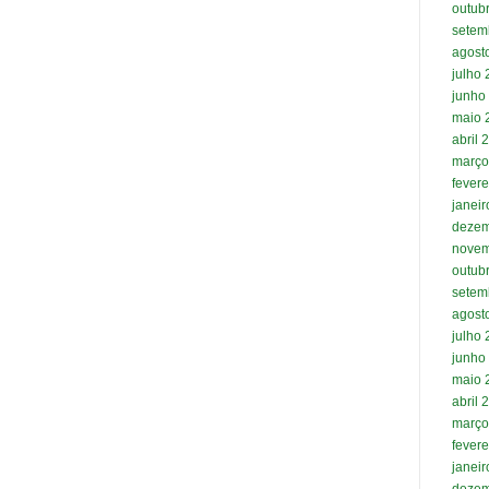
outub
setem
agost
julho
junho
maio 
abril 
março
fevere
janei
dezem
novem
outub
setem
agost
julho
junho
maio 
abril 
março
fevere
janei
dezem