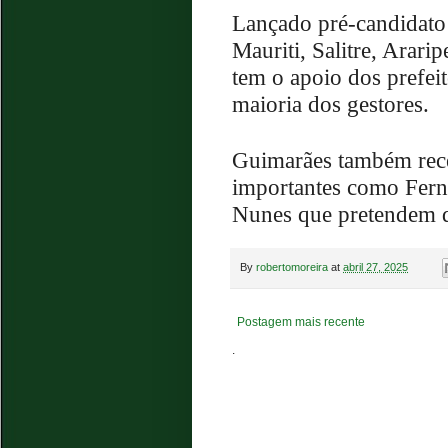
Lançado pré-candidato
Mauriti, Salitre, Arari
tem o apoio dos prefeit
maioria dos gestores.
Guimarães também rece
importantes como Ferna
Nunes que pretendem di
By
robertomoreira
at
abril 27, 2025
Postagem mais recente
.