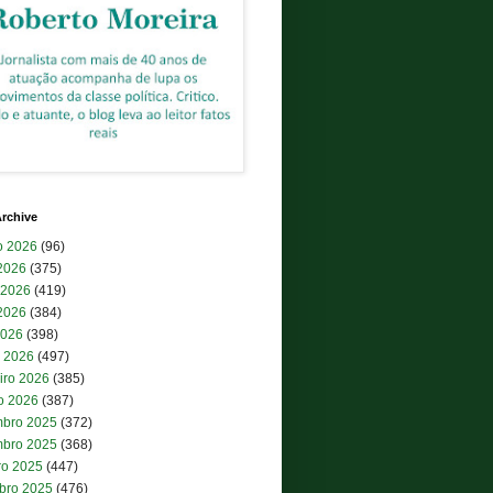
rchive
o 2026
(96)
 2026
(375)
 2026
(419)
2026
(384)
2026
(398)
 2026
(497)
iro 2026
(385)
ro 2026
(387)
bro 2025
(372)
bro 2025
(368)
ro 2025
(447)
bro 2025
(476)