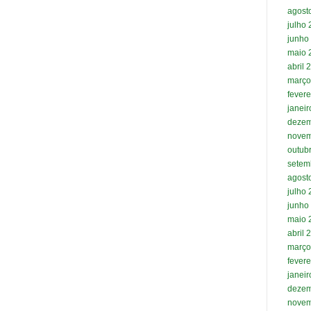
agost
julho
junho
maio 
abril 
março
fevere
janei
dezem
novem
outub
setem
agost
julho
junho
maio 
abril 
março
fevere
janei
dezem
novem