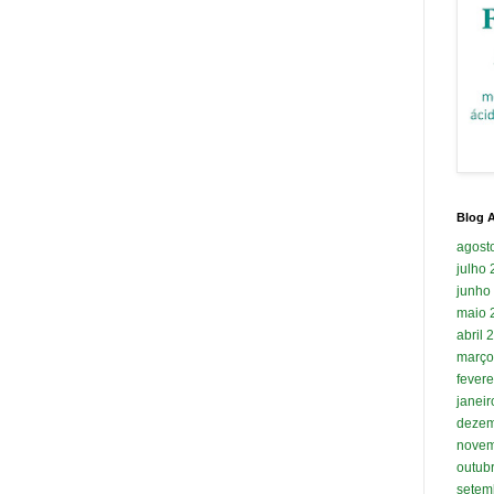
Blog A
agost
julho
junho
maio 
abril 
março
fevere
janei
dezem
novem
outub
setem