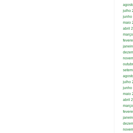
agost
julho
junho
maio 
abril 
março
fevere
janei
dezem
novem
outub
setem
agost
julho
junho
maio 
abril 
março
fevere
janei
dezem
novem