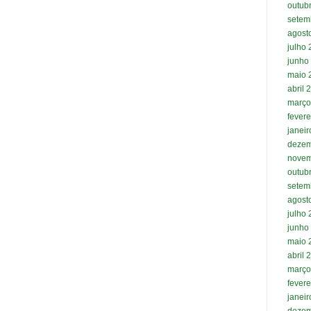
outub
setem
agost
julho
junho
maio 
abril 
março
fevere
janei
dezem
novem
outub
setem
agost
julho
junho
maio 
abril 
março
fevere
janei
dezem