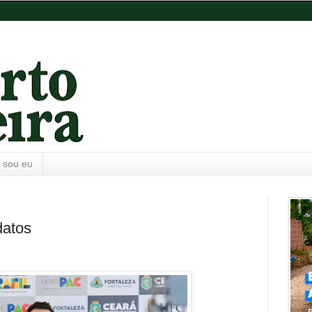
 sou eu
datos