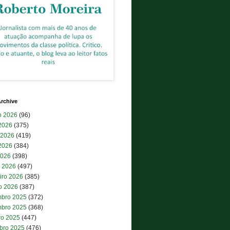
rchive
o 2026
(96)
 2026
(375)
 2026
(419)
2026
(384)
2026
(398)
 2026
(497)
iro 2026
(385)
ro 2026
(387)
bro 2025
(372)
bro 2025
(368)
ro 2025
(447)
bro 2025
(476)