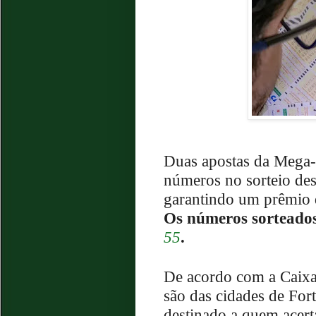
Duas apostas da Mega-S
números no sorteio des
garantindo um prêmio 
Os números sorteado
55
.
De acordo com a Caixa
são das cidades de Fort
destinado a quem acert