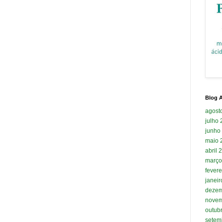
Blog A
agost
julho
junho
maio 
abril 
março
fevere
janei
dezem
novem
outub
setem