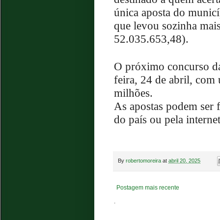
única aposta do municí
que levou sozinha mai
52.035.653,48).
O próximo concurso da
feira, 24 de abril, co
milhões.
As apostas podem ser fe
do país ou pela interne
By
robertomoreira
at
abril 20, 2025
Postagem mais recente
.