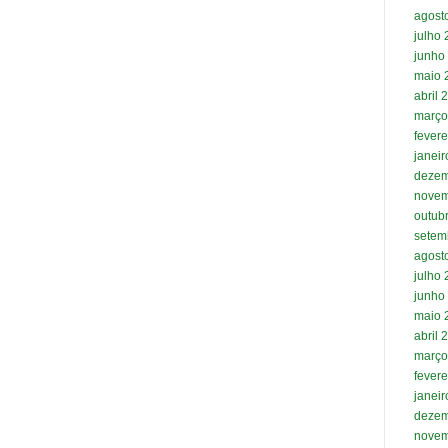
agost
julho
junho
maio 
abril 
março
fevere
janei
dezem
novem
outub
setem
agost
julho
junho
maio 
abril 
março
fevere
janei
dezem
novem