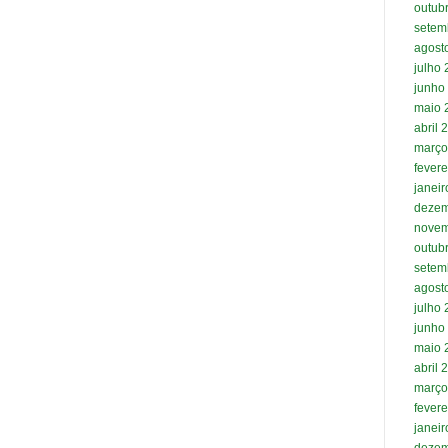
outub
setem
agost
julho
junho
maio 
abril 
março
fevere
janei
dezem
novem
outub
setem
agost
julho
junho
maio 
abril 
março
fevere
janei
dezem