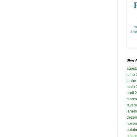
Blog A
agost
julho
junho
maio 
abril 
março
fevere
janei
dezem
novem
outub
setem