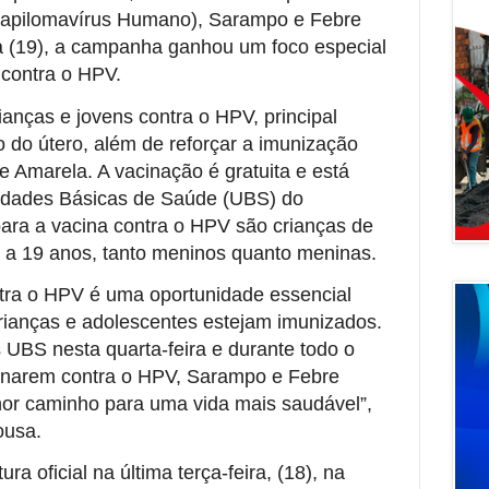
Papilomavírus Humano), Sarampo e Febre
ra (19), a campanha ganhou um foco especial
contra o HPV.
crianças e jovens contra o HPV, principal
 do útero, além de reforçar a imunização
 Amarela. A vacinação é gratuita e está
nidades Básicas de Saúde (UBS) do
para a vacina contra o HPV são crianças de
5 a 19 anos, tanto meninos quanto meninas.
tra o HPV é uma oportunidade essencial
crianças e adolescentes estejam imunizados.
 UBS nesta quarta-feira e durante todo o
inarem contra o HPV, Sarampo e Febre
hor caminho para uma vida mais saudável”,
ousa.
a oficial na última terça-feira, (18), na