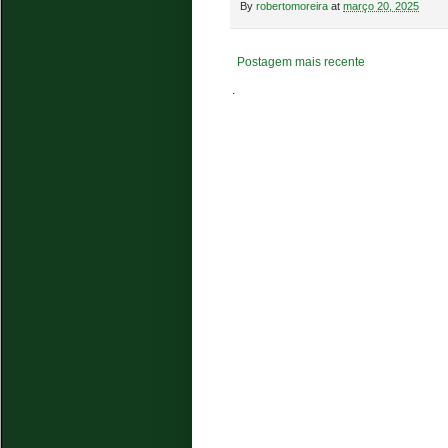
By
robertomoreira
at
março 20, 2025
Postagem mais recente
.