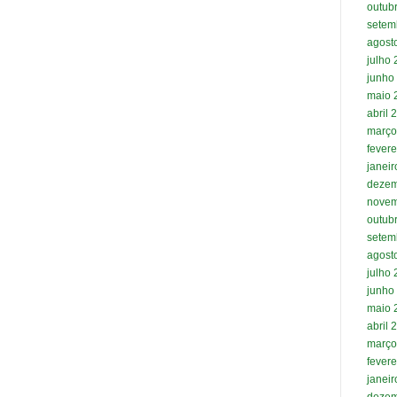
outub
setem
agost
julho
junho
maio 
abril 
março
fevere
janei
dezem
novem
outub
setem
agost
julho
junho
maio 
abril 
março
fevere
janei
dezem