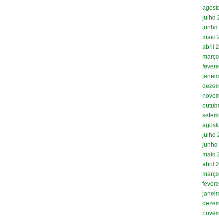
agost
julho
junho
maio 
abril 
março
fevere
janei
dezem
novem
outub
setem
agost
julho
junho
maio 
abril 
março
fevere
janei
dezem
novem