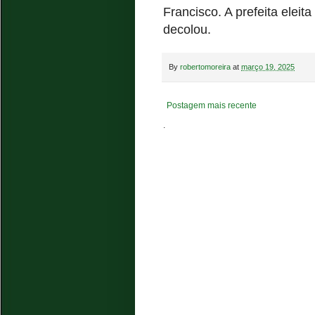
Francisco. A prefeita eleit
decolou.
By
robertomoreira
at
março 19, 2025
Postagem mais recente
.