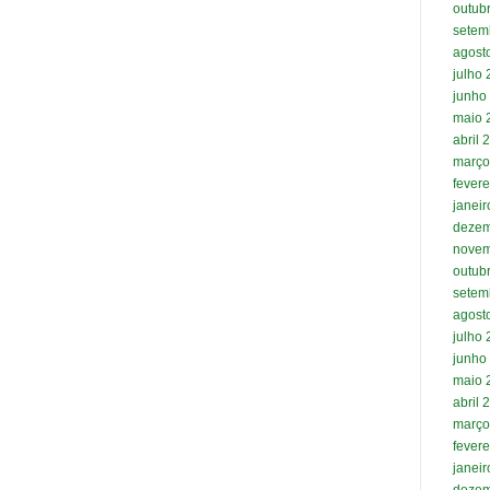
outub
setem
agost
julho
junho
maio 
abril 
março
fevere
janei
dezem
novem
outub
setem
agost
julho
junho
maio 
abril 
março
fevere
janei
dezem