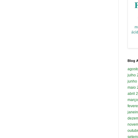
Blog A
agost
julho
junho
maio 
abril 
março
fevere
janei
dezem
novem
outub
setem