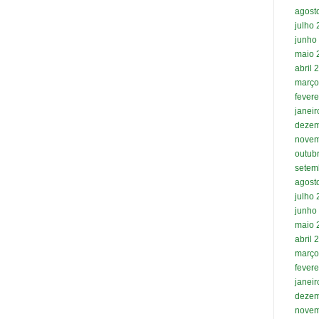
agost
julho
junho
maio 
abril 
março
fevere
janei
dezem
novem
outub
setem
agost
julho
junho
maio 
abril 
março
fevere
janei
dezem
novem