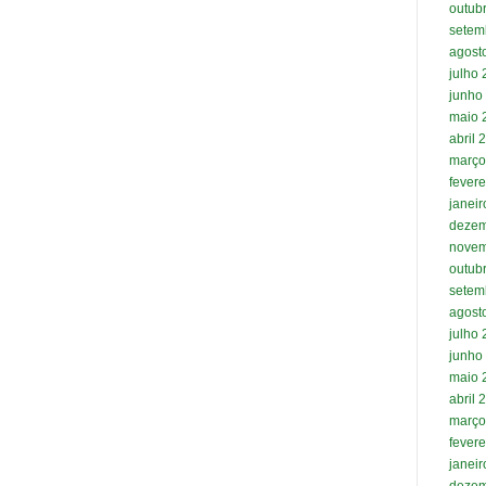
outub
setem
agost
julho
junho
maio 
abril 
março
fevere
janei
dezem
novem
outub
setem
agost
julho
junho
maio 
abril 
março
fevere
janei
dezem