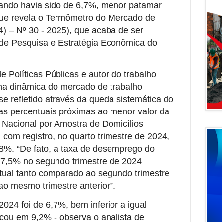
uando havia sido de 6,7%, menor patamar
que revela o Termômetro do Mercado de
4) – Nº 30 - 2025), que acaba de ser
o de Pesquisa e Estratégia Econômica do
e Políticas Públicas e autor do trabalho
 na dinâmica do mercado de trabalho
e refletido através da queda sistemática do
xas percentuais próximas ao menor valor da
a Nacional por Amostra de Domicílios
com registro, no quarto trimestre de 2024,
8%. “De fato, a taxa de desemprego do
 7,5% no segundo trimestre de 2024
tual tanto comparado ao segundo trimestre
o mesmo trimestre anterior”.
 2024 foi de 6,7%, bem inferior a igual
icou em 9,2% - observa o analista de