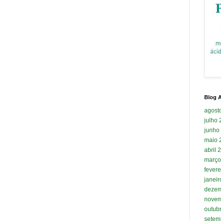
Blog A
agost
julho
junho
maio 
abril 
março
fevere
janei
dezem
novem
outub
setem