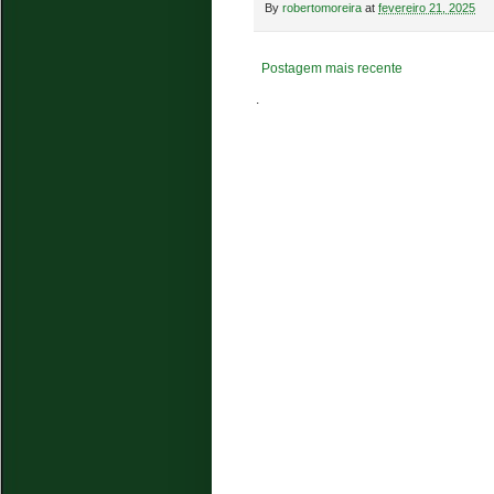
By
robertomoreira
at
fevereiro 21, 2025
Postagem mais recente
.