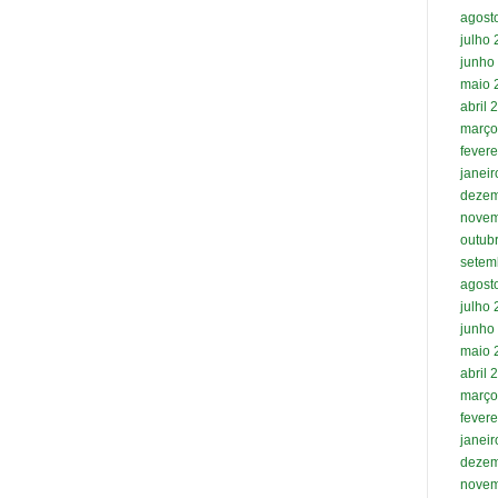
agost
julho
junho
maio 
abril 
março
fevere
janei
dezem
novem
outub
setem
agost
julho
junho
maio 
abril 
março
fevere
janei
dezem
novem