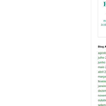
Blog A
agost
julho
junho
maio 
abril 
março
fevere
janei
dezem
novem
outub
setem