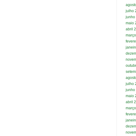
agost
julho
junho
maio 
abril 
março
fevere
janei
dezem
novem
outub
setem
agost
julho
junho
maio 
abril 
março
fevere
janei
dezem
novem