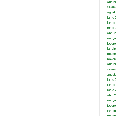
outub
setem
agost
julho
junho
maio 
abril 
março
fevere
janei
dezem
novem
outub
setem
agost
julho
junho
maio 
abril 
março
fevere
janei
dezem