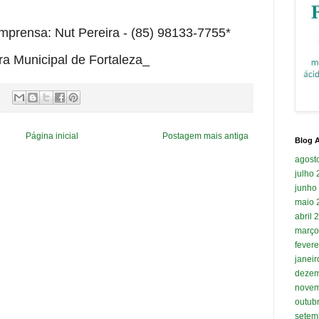
mprensa: Nut Pereira - (85) 98133-7755*
a Municipal de Fortaleza_
Página inicial
Postagem mais antiga
Blog A
agost
julho
junho
maio 
abril 
março
fevere
janei
dezem
novem
outub
setem