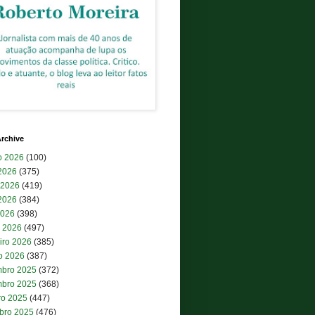
rchive
o 2026
(100)
 2026
(375)
 2026
(419)
2026
(384)
2026
(398)
 2026
(497)
iro 2026
(385)
ro 2026
(387)
bro 2025
(372)
bro 2025
(368)
ro 2025
(447)
bro 2025
(476)