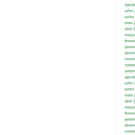
agost
julho
junho
maio 
abril 
março
fevere
janei
dezem
novem
outub
setem
agost
julho
junho
maio 
abril 
março
fevere
janei
dezem
novem