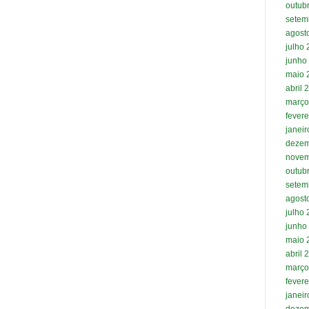
outub
setem
agost
julho
junho
maio 
abril 
março
fevere
janei
dezem
novem
outub
setem
agost
julho
junho
maio 
abril 
março
fevere
janei
dezem