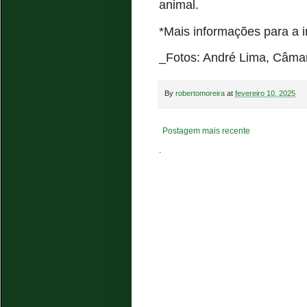
animal.
*Mais informações para a i
_Fotos: André Lima, Câmar
By
robertomoreira
at
fevereiro 10, 2025
Postagem mais recente
.