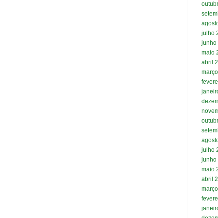
outub
setem
agost
julho
junho
maio 
abril 
março
fevere
janei
dezem
novem
outub
setem
agost
julho
junho
maio 
abril 
março
fevere
janei
dezem