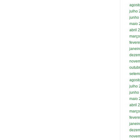
agost
julho
junho
maio 
abril 
março
fevere
janei
dezem
novem
outub
setem
agost
julho
junho
maio 
abril 
março
fevere
janei
dezem
novem