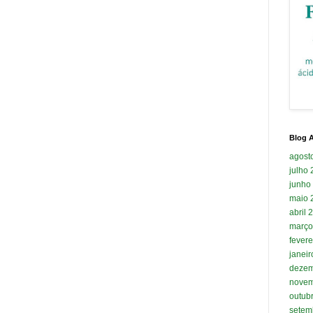
Blog A
agost
julho
junho
maio 
abril 
março
fevere
janei
dezem
novem
outub
setem