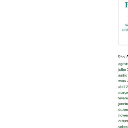
Blog A
agost
julho
junho
maio 
abril 
março
fevere
janei
dezem
novem
outub
setem