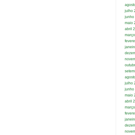
agost
julho
junho
maio 
abril 
março
fevere
janei
dezem
novem
outub
setem
agost
julho
junho
maio 
abril 
março
fevere
janei
dezem
novem