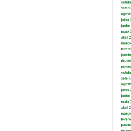
outub
setem
agost
julho
junho
maio 
abril 
março
fevere
janei
dezem
novem
outub
setem
agost
julho
junho
maio 
abril 
março
fevere
janei
dezem