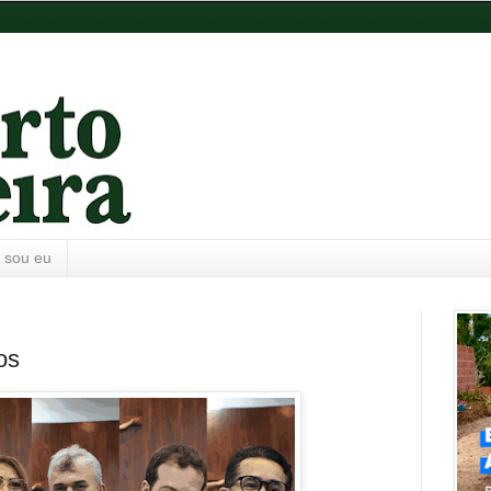
 sou eu
os